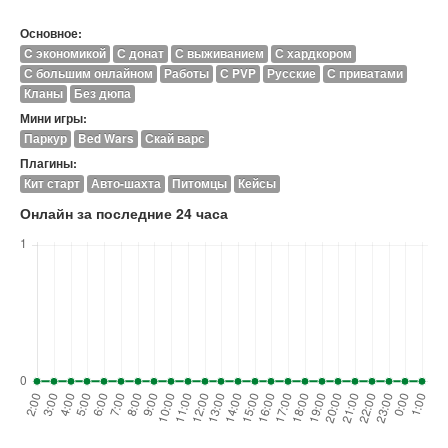
Основное:
C экономикой
С донат
С выживанием
С хардкором
С большим онлайном
Работы
С PVP
Русские
С приватами
Кланы
Без дюпа
Мини игры:
Паркур
Bed Wars
Скай варс
Плагины:
Кит старт
Авто-шахта
Питомцы
Кейсы
Онлайн за последние 24 часа