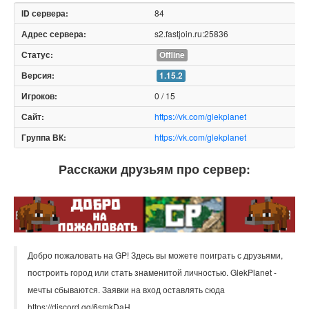
84
s2.fastjoin.ru:25836
Offline
1.15.2
0 / 15
https://vk.com/glekplanet
https://vk.com/glekplanet
Расскажи друзьям про сервер:
Добро пожаловать на GP! Здесь вы можете поиграть с друзьями,
построить город или стать знаменитой личностью. GlekPlanet -
мечты сбываются. Заявки на вход оставлять сюда
https://discord.gg/6smkDaH