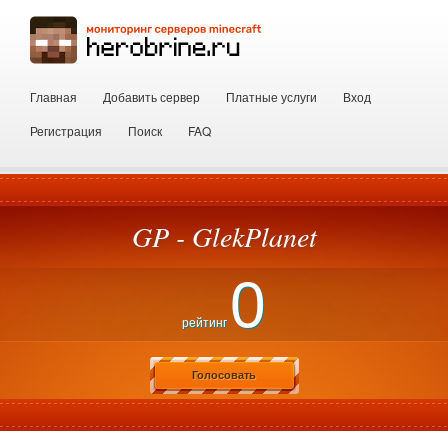
Главная
Добавить сервер
Платные услуги
Вход
Регистрация
Поиск
FAQ
GP - GlekPlanet
0
рейтинг
Голосовать