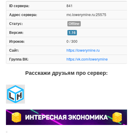
841
mc.lowerymine.ru:25575
Offline
1.16
0 / 300
https://lowerymine.ru
https://vk.com/lowerymine
Расскажи друзьям про сервер: