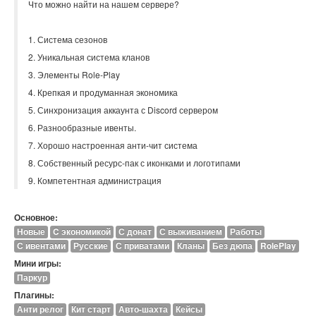
Что можно найти на нашем сервере?
1. Система сезонов
2. Уникальная система кланов
3. Элементы Role-Play
4. Крепкая и продуманная экономика
5. Синхронизация аккаунта с Discord сервером
6. Разнообразные ивенты.
7. Хорошо настроенная анти-чит система
8. Собственный ресурс-пак с иконками и логотипами
9. Компетентная администрация
Основное:
Новые
C экономикой
С донат
С выживанием
Работы
С ивентами
Русские
С приватами
Кланы
Без дюпа
RolePlay
Мини игры:
Паркур
Плагины:
Анти релог
Кит старт
Авто-шахта
Кейсы