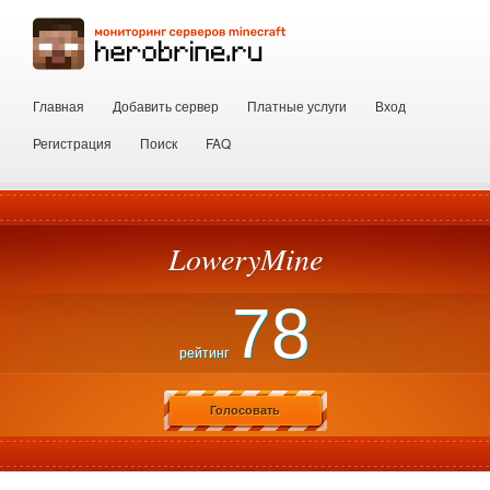
Главная
Добавить сервер
Платные услуги
Вход
Регистрация
Поиск
FAQ
LoweryMine
78
рейтинг
Голосовать