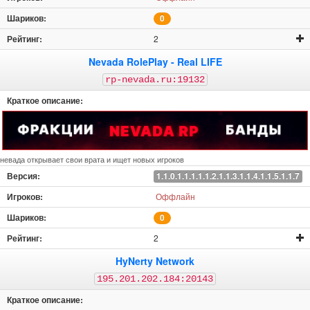
0
2
Nevada RolePlay - Real LIFE
rp-nevada.ru:19132
невада открывает свои врата и ищет новых игроков
1.1.0.1.1.1.1.1.2.1.1.3.1.1.4.1.1.5.1.1.7
Оффлайн
0
2
HyNerty Network
195.201.202.184:20143