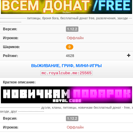
---------------------- питомцы, броня бога, бесплатный донат free, развлечения, заходи ---
------------------
1.12.2
Оффлайн
0
4628
ВЫЖИВАНИЕ, ГРИФ, МИНИ-ИГРЫ
mc.royalcube.me:25565
---------------------------------- дуэли, кланы, питомцы, новичкам бесплатный донат - free, з
аходи, друг ----------------------
1.12.2
Оффлайн