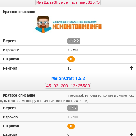
MasBinsGh.aternos.me:31575
1.12.2
0 / 500
0
10
MelonCraft 1.5.2
45.93.200.13:25583
meloncraft тот сервер, который сможет оку
нуть тебя в атмосферу ностальгии. верни себе 2014 год
1.5.2
0 / 100
0
9