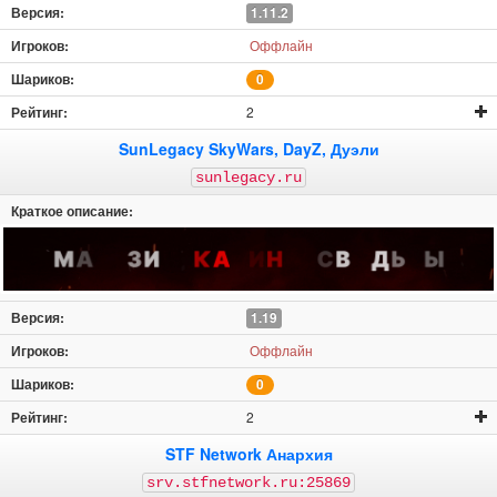
1.11.2
Оффлайн
0
2
SunLegacy SkyWars, DayZ, Дуэли
sunlegacy.ru
1.19
Оффлайн
0
2
STF Network Анархия
srv.stfnetwork.ru:25869