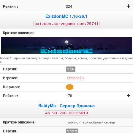
224
ExizdonMC 1.16-26.1
exizdon.servegame.com:25741
более 10 причин заглянуть сюда - квесты, бонусы, кланы, события, дополнения и друго
е...
1.16
Оффлайн
0
178
RaidyMc - Сервер Эдисона
45.93.200.33:25619
raidymc - твой любимый сервер
1.12.2