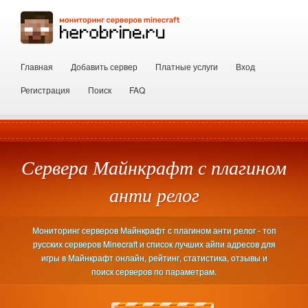
Главная
Добавить сервер
Платные услуги
Вход
Регистрация
Поиск
FAQ
Сервера Майнкрафт с плагином
анти релог
Мониторинг серверов Майнкрафт с плагином анти релог - топ
русских серверов Minecraft и список лучших айпи адресов для
игры в Майнкрафт онлайн, рейтинг, статистика, отзывы и
поиск серверов по параметрам.