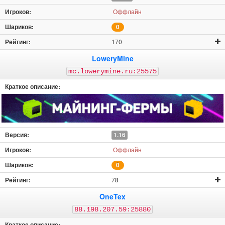
Оффлайн
0
170
LoweryMine
mc.lowerymine.ru:25575
1.16
Оффлайн
0
78
OneTex
88.198.207.59:25880