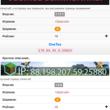
minecraft, к которому мы привыкли. мы расширяем границы выживания
1.17.1
Оффлайн
0
16
OneTex
178.63.45.3:25824
лучший сервер minecraft
1.8.8
Оффлайн
0
15