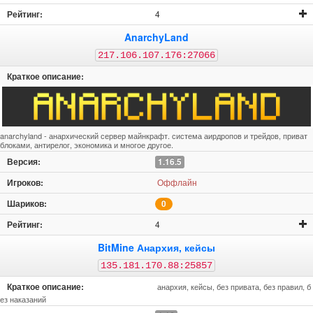
4
AnarchyLand
217.106.107.176:27066
anarchyland - анархический сервер майнкрафт. система аирдропов и трейдов, приват
блоками, антирелог, экономика и многое другое.
1.16.5
Оффлайн
0
4
BitMine Анархия, кейсы
135.181.170.88:25857
анархия, кейсы, без привата, без правил, б
ез наказаний