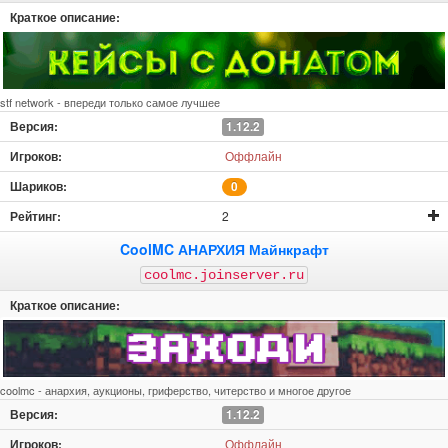
stf network - впереди только самое лучшее
1.12.2
Оффлайн
0
2
CoolMC АНАРХИЯ Майнкрафт
coolmc.joinserver.ru
coolmc - анархия, аукционы, гриферство, читерство и многое другое
1.12.2
Оффлайн