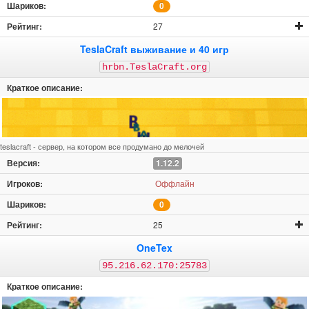
0
27
TeslaCraft выживание и 40 игр
hrbn.TeslaCraft.org
teslacraft - сервер, на котором все продумано до мелочей
1.12.2
Оффлайн
0
25
OneTex
95.216.62.170:25783