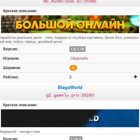
mc.minecloud.su:25565
заработок реальных денег - mine, подарки от ютубера картавика, броня бога, уникальн
ый мир, кейсы, паркур, дешёвый донат
1.8.1.16
Оффлайн
0
2
BlagaWorld
g2.gamely.pro:20293
blagaworld - заходи к нам
1.16.5