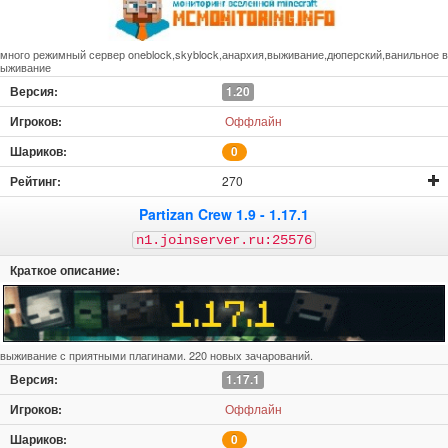
много режимный сервер oneblock,skyblock,анархия,выживание,дюперский,ванильное в
ыживание
1.20
Оффлайн
0
270
Partizan Crew 1.9 - 1.17.1
n1.joinserver.ru:25576
выживание с приятными плагинами. 220 новых зачарований.
1.17.1
Оффлайн
0