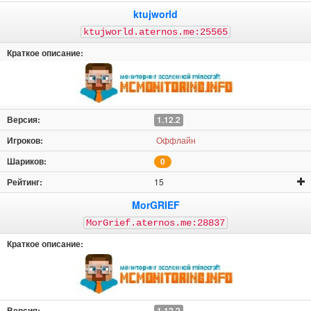
ktujworld
ktujworld.aternos.me:25565
1.12.2
Оффлайн
0
15
MorGRIEF
MorGrief.aternos.me:28837
1.12.2