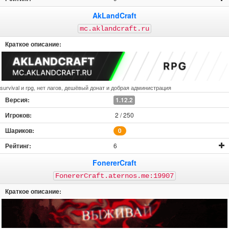
AkLandCraft
mc.aklandcraft.ru
survival и rpg, нет лагов, дешёвый донат и добрая администрация
1.12.2
2 / 250
0
6
FonererCraft
FonererCraft.aternos.me:19907