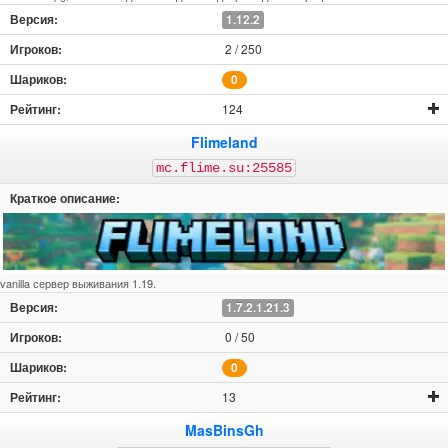
1.12.2
2 / 250
0
124
Flimeland
mc.flime.su:25585
vanilla сервер выживания 1.19.
1.7.2.1.21.3
0 / 50
0
13
MasBinsGh