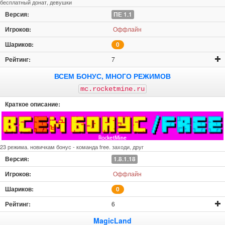
бесплатный донат, девушки
ПЕ 1.1
Оффлайн
0
7
ВСЕМ БОНУС, МНОГО РЕЖИМОВ
mc.rocketmine.ru
23 режима. новичкам бонус - команда free. заходи, друг
1.8.1.18
Оффлайн
0
6
MagicLand