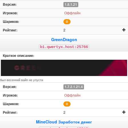
1.8.1.21
Оффлайн
0
2
GreenDragon
b1.qwertyx.host:25766
был весенний вайп не упусти
1.7.2.1.21.4
Оффлайн
0
2
MineCloud Заработок денег