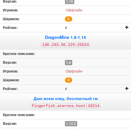
1.16
Оффлайн
0
4
DragonMine 1.8-1.14
136.243.56.225:25524
1.8
Оффлайн
0
4
Даю всем опку, беслпатный гм
fingerfish.aternos.host:18214
1.12.2