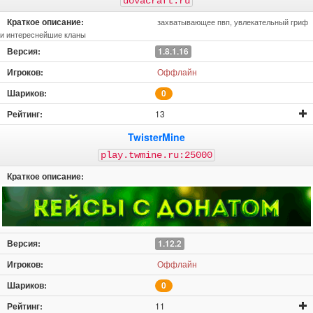
dovacraft.ru
захватывающее пвп, увлекательный гриф
и интереснейшие кланы
1.8.1.16
Оффлайн
0
13
TwisterMine
play.twmine.ru:25000
1.12.2
Оффлайн
0
11