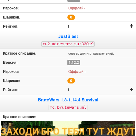
Оффлайн
0
1
JustBlast
ru2.mineserv.su:33019
сервер для игр, развлечений.
1.12.2
Оффлайн
0
1
BruteWars 1.8-1.14.4 Survival
mc.brutewars.ml