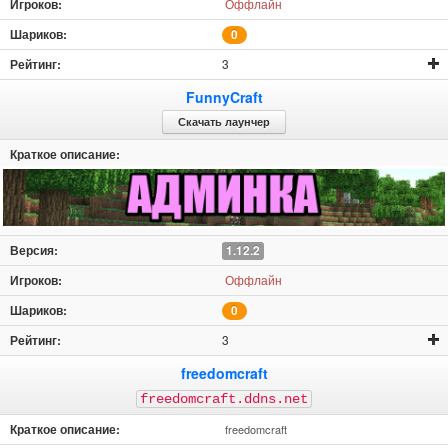
Оффлайн
0
3
FunnyCraft
Скачать лаунчер
1.12.2
Оффлайн
0
3
freedomcraft
freedomcraft.ddns.net
freedomcraft