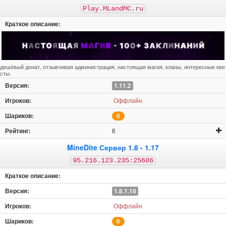
Play.MLandMC.ru
дешёвый донат, отзывчивая администрация, настоящая магия, кланы, интересные кве
сты.
1.11.2
Оффлайн
0
6
MineDite Сервер 1.8 - 1.17
95.216.123.235:25686
1.8.1.18
Оффлайн
0