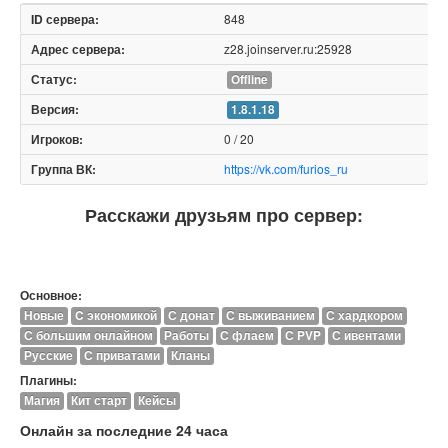
848
z28.joinserver.ru:25928
Offline
1.8.1.18
0 / 20
https://vk.com/furios_ru
Расскажи друзьям про сервер:
Основное:
Новые
C экономикой
С донат
С выживанием
С хардкором
С большим онлайном
Работы
С флаем
С PVP
С ивентами
Русские
С приватами
Кланы
Плагины:
Магия
Кит старт
Кейсы
Онлайн за последние 24 часа