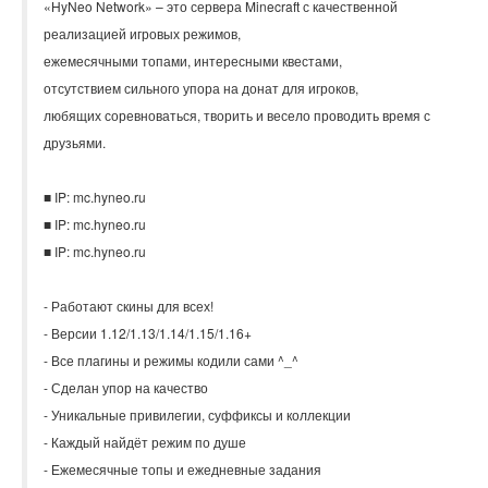
«HyNeo Network» – это сервера Minecraft с качественной
реализацией игровых режимов,
ежемесячными топами, интересными квестами,
отсутствием сильного упора на донат для игроков,
любящих соревноваться, творить и весело проводить время с
друзьями.
■ IP: mc.hyneo.ru
■ IP: mc.hyneo.ru
■ IP: mc.hyneo.ru
- Работают скины для всех!
- Версии 1.12/1.13/1.14/1.15/1.16+
- Все плагины и режимы кодили сами ^_^
- Сделан упор на качество
- Уникальные привилегии, суффиксы и коллекции
- Каждый найдёт режим по душе
- Ежемесячные топы и ежедневные задания