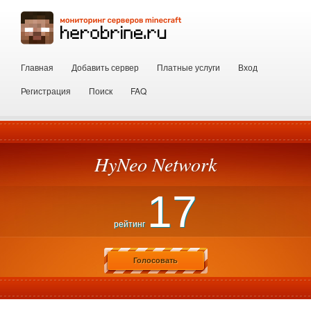
Главная
Добавить сервер
Платные услуги
Вход
Регистрация
Поиск
FAQ
HyNeo Network
17
рейтинг
Голосовать