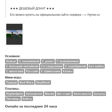
★★★ ДЕШЕВЫЙ ДОНАТ ★★★
Его можно купить на официальном сайте сервера —> Hyneo.ru
Основное:
Новые
C экономикой
С донат
С выживанием
С большим онлайном
Со свадьбами
С херобрином
Без вайпа
С ивентами
Русские
С приватами
Кланы
Мини игры:
Паркур
Bed Wars
SkyBlock
Плагины:
Hypixelpets
Анти релог
Магия
Кит старт
Авто-шахта
Батуты
Питомцы
Кейсы
Онлайн за последние 24 часа