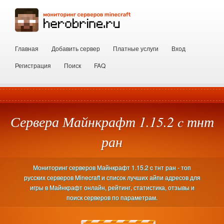
Главная
Добавить сервер
Платные услуги
Вход
Регистрация
Поиск
FAQ
Сервера Майнкрафт 1.15.2 c тнт
ран
Мониторинг серверов Майнкрафт 1.15.2 c тнт ран - топ
русских серверов Minecraft и список лучших айпи адресов для
игры в Майнкрафт онлайн, рейтинг, статистика, отзывы и
поиск серверов по параметрам.