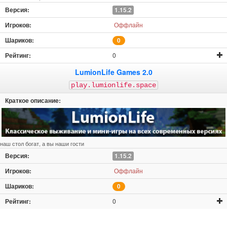
1.15.2
Оффлайн
0
0
LumionLife Games 2.0
play.lumionlife.space
наш стол богат, а вы наши гости
1.15.2
Оффлайн
0
0