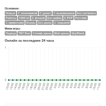
Основное:
Новые
C экономикой
С донат
С выживанием
Без античита
Работы
1000 lvl
С флаем
Без вайпа
С PVP
Русские
С приватами
Кланы
Без дюпа
С тюрьмой
Мини игры:
Паркур
TNT Run
Сплиф арена
Моб арена
SkyBlock
Онлайн за последние 24 часа