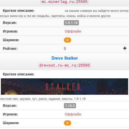
mc.minerlag.ru:25565
на нашем сервере вы найдете много интер
есных мини игр а тек же свадьбы, зарплаты, кланы, кейсы и многое другое
1.8.1.16
Оффлайн
0
0
Drevo Stalker
drevost.ru-mc.ru:25565
честное пвп, оружия, лут, ранги, задания, квесты, 1.9-1.19
1.16.5
Оффлайн
0