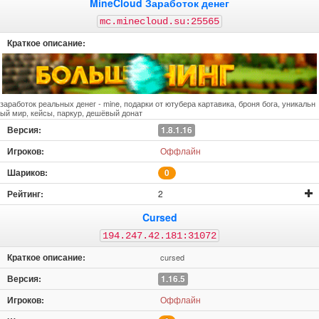
MineCloud Заработок денег
mc.minecloud.su:25565
заработок реальных денег - mine, подарки от ютубера картавика, броня бога, уникальн
ый мир, кейсы, паркур, дешёвый донат
1.8.1.16
Оффлайн
0
2
Cursed
194.247.42.181:31072
cursed
1.16.5
Оффлайн