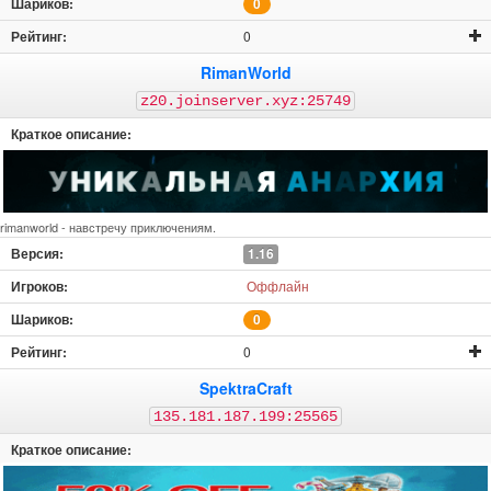
0
0
RimanWorld
z20.joinserver.xyz:25749
rimanworld - навстречу приключениям.
1.16
Оффлайн
0
0
SpektraCraft
135.181.187.199:25565