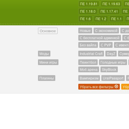
ПЕ 1.19.81
ПЕ 1.19.63
ПЕ
ПЕ 1.18.0
ПЕ 1.17.41
ПЕ 
ПЕ 1.6
ПЕ 1.2
ПЕ 1.1
П
Новые
C экономикой
С д
Основное
С бесплатной админкой
С 
Без вайпа
С PVP
С ивент
Моды
Industrial Craft
DayZ
Cуме
Мини игры
Пеинтбол
Голодные игры
Моб арена
SkyBlock
Плагины
Вампиризм
UralPassport
Убрать все фильтры
Убр