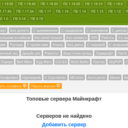
 1.19.50
ПЕ 1.19.40
ПЕ 1.19.30
ПЕ 1.19.20
ПЕ 1.19.10
ПЕ 1.19.0
1.17.40
ПЕ 1.17.34
ПЕ 1.17
ПЕ 1.16
ПЕ 1.14
ПЕ 1.13
ПЕ 1.12
П
Е 1.0
ПЕ 0.16
ПЕ 0.15
онат
Без доната
С выживанием
С хардкором
С лаунчером
С дюпом
большим онлайном
Без регистрации
Без привата
GTA
Работы
Со св
ами
Русские
С приватами
Кланы
Без дюпа
С тюрьмой
С анархие
речный лес
Дивайн рпг
Pixelmon
Властелин колец
Таумкрафт
Flan's
Паркур
Bed Wars
Egg Wars
CS:GO
Build Battle
Прятки
SkyPVP
С
Floodprotect
Hypixelpets
С Ezprotector
MCmmo
Анти релог
Магия
Ки
ать основное
Убрать версию
Топовые сервера Майнкрафт
Серверов не найдено
Добавить сервер