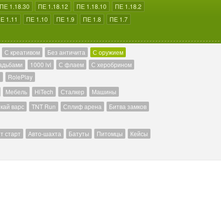
ПЕ 1.18.30
ПЕ 1.18.12
ПЕ 1.18.10
ПЕ 1.18.2
Е 1.11
ПЕ 1.10
ПЕ 1.9
ПЕ 1.8
ПЕ 1.7
С креативом
Без античита
С оружием
адьбами
1000 lvl
С флаем
С херобрином
й
RolePlay
Мебель
HiTech
Сталкер
Машины
кай варс
TNT Run
Сплиф арена
Битва замков
т старт
Авто-шахта
Батуты
Питомцы
Кейсы