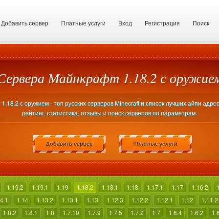
Добавить сервер
Платные услуги
Вход
Регистрация
Поиск
Сервера Майнкрафт 1.18.2 с оружие
.18.2 с оружием - топ русских серверов Minecraft и список лучших айпи адре
рейтинг, статистика, отзывы и поиск серверов по параметрам.
Добавить сервер
Платные услуги
1.19.2
1.19.1
1.19
1.18.2
1.18.1
1.18
1.17.1
1.17
1.16.2
4.1
1.14
1.13.2
1.13.1
1.13
1.12.3
1.12.2
1.12.1
1.12
1.11.2
1.8.2
1.8.1
1.8
1.7.10
1.7.9
1.7.5
1.7.2
1.7
1.6.4
1.6.2
1.