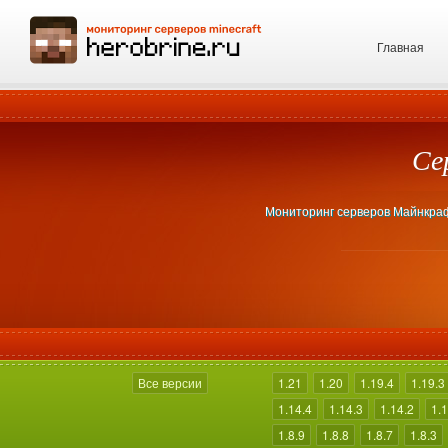
Главная
Се
Мониторинг серверов Майнкрафт
Все версии
1.21
1.20
1.19.4
1.19.3
1.14.4
1.14.3
1.14.2
1.1
1.8.9
1.8.8
1.8.7
1.8.3