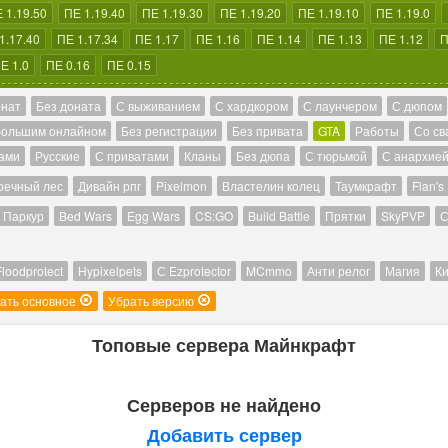
 1.19.50
ПЕ 1.19.40
ПЕ 1.19.30
ПЕ 1.19.20
ПЕ 1.19.10
ПЕ 1.19.0
1.17.40
ПЕ 1.17.34
ПЕ 1.17
ПЕ 1.16
ПЕ 1.14
ПЕ 1.13
ПЕ 1.12
П
Е 1.0
ПЕ 0.16
ПЕ 0.15
онат
Без доната
С выживанием
С хардкором
С лаунчером
С дюпом
большим онлайном
Без регистрации
Без привата
GTA
Работы
Со св
ами
Русские
С приватами
Кланы
Без дюпа
С тюрьмой
С анархие
речный лес
Дивайн рпг
Pixelmon
Властелин колец
Таумкрафт
Flan's
Паркур
Bed Wars
Egg Wars
CS:GO
Build Battle
Прятки
SkyPVP
С
Floodprotect
Hypixelpets
С Ezprotector
MCmmo
Анти релог
Магия
Ки
ать основное
Убрать версию
Топовые сервера Майнкрафт
Серверов не найдено
Добавить сервер