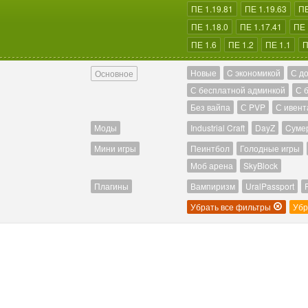
ПЕ 1.19.81
ПЕ 1.19.63
ПЕ
ПЕ 1.18.0
ПЕ 1.17.41
ПЕ 
ПЕ 1.6
ПЕ 1.2
ПЕ 1.1
П
Новые
C экономикой
С д
Основное
С бесплатной админкой
С 
Без вайпа
С PVP
С ивент
Моды
Industrial Craft
DayZ
Cуме
Мини игры
Пеинтбол
Голодные игры
Моб арена
SkyBlock
Плагины
Вампиризм
UralPassport
Убрать все фильтры
Убр