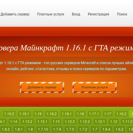
Добавить сервер
Платные услуги
Вход
Регистрация
Поиск
рвера Майнкрафт 1.16.1 с ГТА режи
 1.16.1 с ГТА режимом - топ русских серверов Minecraft и список лучших айп
онлайн, рейтинг, статистика, отзывы и поиск серверов по параметрам.
Добавить сервер
Платные услуги
1.19.2
1.19.1
1.19
1.18.2
1.18.1
1.18
1.17.1
1.17
1.16.2
4.1
1.14
1.13.2
1.13.1
1.13
1.12.3
1.12.2
1.12.1
1.12
1.11.2
1.8.2
1.8.1
1.8
1.7.10
1.7.9
1.7.5
1.7.2
1.7
1.6.4
1.6.2
1.