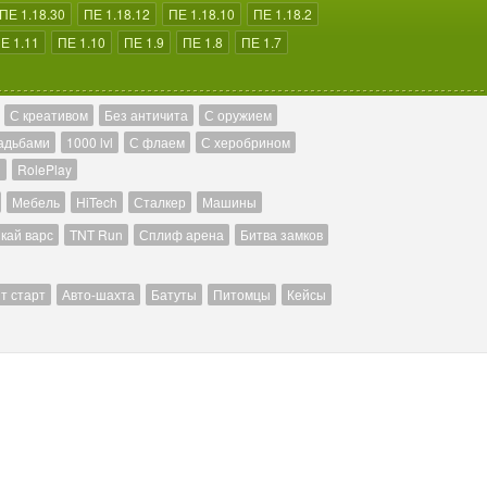
ПЕ 1.18.30
ПЕ 1.18.12
ПЕ 1.18.10
ПЕ 1.18.2
Е 1.11
ПЕ 1.10
ПЕ 1.9
ПЕ 1.8
ПЕ 1.7
С креативом
Без античита
С оружием
адьбами
1000 lvl
С флаем
С херобрином
й
RolePlay
Мебель
HiTech
Сталкер
Машины
кай варс
TNT Run
Сплиф арена
Битва замков
т старт
Авто-шахта
Батуты
Питомцы
Кейсы