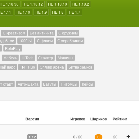
ПЕ 1.18.30
ПЕ 1.18.12
ПЕ 1.18.10
ПЕ 1.18.2
Е 1.11
ПЕ 1.10
ПЕ 1.9
ПЕ 1.8
ПЕ 1.7
С креативом
Без античита
С оружием
адьбами
1000 lvl
С флаем
С херобрином
й
RolePlay
Мебель
HiTech
Сталкер
Машины
кай варс
TNT Run
Сплиф арена
Битва замков
т старт
Авто-шахта
Батуты
Питомцы
Кейсы
Версия
Игроков
Шариков
Рейтинг
0 / 20
20
1.12
0