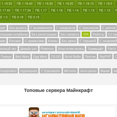
 1.19.50
ПЕ 1.19.40
ПЕ 1.19.30
ПЕ 1.19.20
ПЕ 1.19.10
ПЕ 1.19.0
1.17.40
ПЕ 1.17.34
ПЕ 1.17
ПЕ 1.16
ПЕ 1.14
ПЕ 1.13
ПЕ 1.12
П
Е 1.0
ПЕ 0.16
ПЕ 0.15
онат
Без доната
С выживанием
С хардкором
С лаунчером
С дюпом
большим онлайном
Без регистрации
Без привата
GTA
Работы
Со св
ами
Русские
С приватами
Кланы
Без дюпа
С тюрьмой
С анархие
речный лес
Дивайн рпг
Pixelmon
Властелин колец
Таумкрафт
Flan's
Паркур
Bed Wars
Egg Wars
CS:GO
Build Battle
Прятки
SkyPVP
С
Floodprotect
Hypixelpets
С Ezprotector
MCmmo
Анти релог
Магия
Ки
Топовые сервера Майнкрафт