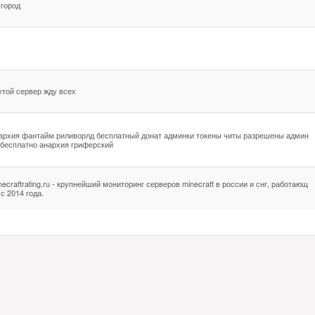
 город
утой сервер жду всех
архия фантайм риливорлд бесплатный донат админки токены читы разрешены админ
 бесплатно анархия гриферский
necraftrating.ru - крупнейший мониторинг серверов minecraft в россии и снг, работающ
 с 2014 года.