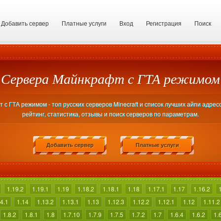
Добавить сервер
Платные услуги
Вход
Регистрация
Поиск
Сервера Майнкрафт с ГТА режимом
с ГТА режимом - топ русских серверов Minecraft и список лучших айпи адрес
рейтинг, статистика, отзывы и поиск серверов по параметрам.
Добавить сервер
Платные услуги
1.19.2
1.19.1
1.19
1.18.2
1.18.1
1.18
1.17.1
1.17
1.16.2
4.1
1.14
1.13.2
1.13.1
1.13
1.12.3
1.12.2
1.12.1
1.12
1.11.2
1.8.2
1.8.1
1.8
1.7.10
1.7.9
1.7.5
1.7.2
1.7
1.6.4
1.6.2
1.