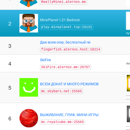
ReallyMine1.aternos.me
MinePlanet 1.21 Bedrock
2
play.mineplanet.top:19131
лу
Даю всем опку, беслпатный гм
3
fingerfish.aternos.host:18214
SkiFire
4
лы
SkiFire.aternos.me:28707
ВСЕМ ДОНАТ И МНОГО РЕЖИМОВ
5
mc.skybars.net:25565
--
---
ВЫЖИВАНИЕ, ГРИФ, МИНИ-ИГРЫ
6
mc.royalcube.me:25565
--
ахо