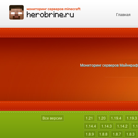
Главная
Мониторинг серверов Майнкрафт 
Все версии
1.21
1.20
1.19.4
1.19.3
1.14.4
1.14.3
1.14.2
1.1
1.8.9
1.8.8
1.8.7
1.8.3