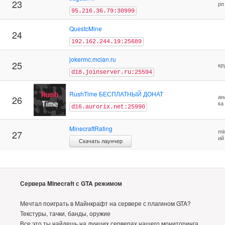
23
рп
95.216.36.79:30999
QuestcMine
24
192.162.244.19:25689
jokermc.mclan.ru
25
кр
d18.joinserver.ru:25594
RushTime БЕСПЛАТНЫЙ ДОНАТ
ан
26
ка
d16.aurorix.net:25990
MinecraftRating
mi
27
ий
Скачать лаунчер
Сервера Minecraft с GTA режимом
Мечтал поиграть в Майнкрафт на сервере с плагином GTA?
Текстуры, тачки, банды, оружие
Все это ты найдешь на лучших серверах нашего мониторинга