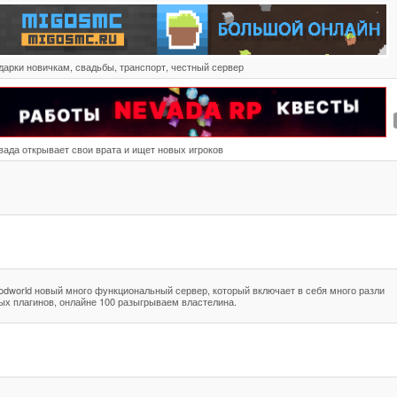
дарки новичкам, свадьбы, транспорт, честный сервер
вада открывает свои врата и ищет новых игроков
odworld новый много функциональный сервер, который включает в себя много разли
ых плагинов, онлайне 100 разыгрываем властелина.