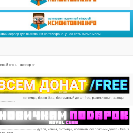
чший сервер для выживания на телефоне. у нас есть живые мобы.
жный огонь - сервер рп
-------------------- питомцы, броня бога, бесплатный донат free, развлечения, заходи -----
-------------
-------------------------------- дуэли, кланы, питомцы, новичкам бесплатный донат - free, з
ди, друг ----------------------