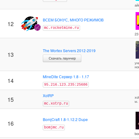
ай
ВСЕМ БОНУС, МНОГО РЕЖИМОВ
12
mc.rocketmine.ru
23
The Wortex Servers 2012-2019
13
Скачать лаунчер
ун
но
MineDite Сервер 1.8 - 1.17
14
95.216.123.235:25686
XotRP
xo
15
ы.
mc.xotrp.ru
BomjCraft 1.8-1.12.2 Dupe
16
bomjmc.ru
bo