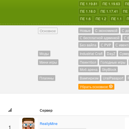
ПЕ 1.19.81
ПЕ 1.19.63
ПЕ
ПЕ 1.18.0
ПЕ 1.17.41
ПЕ 
ПЕ 1.6
ПЕ 1.2
ПЕ 1.1
П
Новые
C экономикой
С д
Основное
С бесплатной админкой
С 
Без вайпа
С PVP
С ивент
Моды
Industrial Craft
DayZ
Cуме
Мини игры
Пеинтбол
Голодные игры
Моб арена
SkyBlock
Плагины
Вампиризм
UralPassport
Убрать основное
Сервер
ReallyMine
1