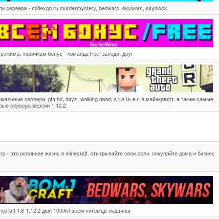
пи сервера - midexgo.ru murdermystery, bedwars, skywars, skyblock
 режима. новичкам бонус - команда free. заходи, друг
икальные сервера. gta hd, dayz, walking dead, s.t.a.l.k.e.r. в майнкрафт. а также самые
вые сервера версии 1.12.2.
trp - это реальная жизнь в minecraft, отыгрывайте свои роли, покупайте дома и бизнес
mjcraft 1.8-1.12.2 дюп 1000lvl всем питомцы машины