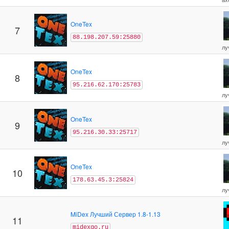
OneTex
7
88.198.207.59:25880
лу
OneTex
8
95.216.62.170:25783
лу
OneTex
9
95.216.30.33:25717
лу
OneTex
10
178.63.45.3:25824
лу
MiDex Лучший Сервер 1.8-1.13
11
midexgo.ru