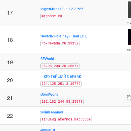
MigosMc.ru 1.8-1.12.2 PvP
17
migosmc.ru
по
Nevada RolePlay - Real LIFE
18
rp-nevada.ru:19132
не
BFWorld
19
45.93.200.20:25574
---КРУТЕЙШИЙ СЕРВАК---
20
194.125.251.3:10772
GoodWorld
go
21
чн
192.162.244.93:25679
хуйня ебаная
22
sinuswq.aternos.me:38339
JaguarRP