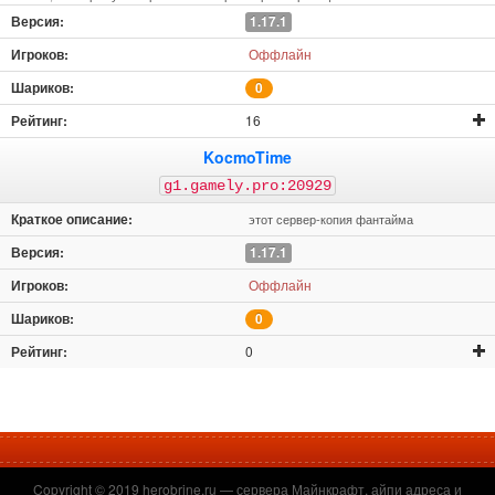
1.17.1
Оффлайн
0
16
KocmoTime
g1.gamely.pro:20929
этот сервер-копия фантайма
1.17.1
Оффлайн
0
0
Copyright © 2019
herobrine.ru
— сервера Майнкрафт, айпи адреса и