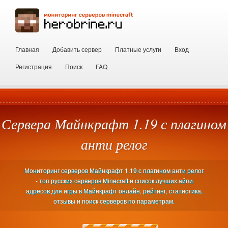
Главная
Добавить сервер
Платные услуги
Вход
Регистрация
Поиск
FAQ
Сервера Майнкрафт 1.19 с плагином
анти релог
Мониторинг серверов Майнкрафт 1.19 с плагином анти релог
- топ русских серверов Minecraft и список лучших айпи
адресов для игры в Майнкрафт онлайн, рейтинг, статистика,
отзывы и поиск серверов по параметрам.