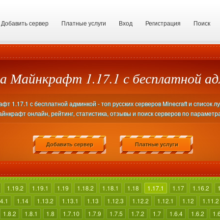
Добавить сервер
Платные услуги
Вход
Регистрация
Поиск
а Майнкрафт 1.17.1 с бесплатной а
т 1.17.1 с бесплатной админкой - топ русских серверов Minecraft и список л
йнкрафт онлайн, рейтинг, статистика, отзывы и поиск серверов по параметр
Добавить сервер
Платные услуги
1.19.2
1.19.1
1.19
1.18.2
1.18.1
1.18
1.17.1
1.17
1.16.2
4.1
1.14
1.13.2
1.13.1
1.13
1.12.3
1.12.2
1.12.1
1.12
1.11.2
1.8.2
1.8.1
1.8
1.7.10
1.7.9
1.7.5
1.7.2
1.7
1.6.4
1.6.2
1.