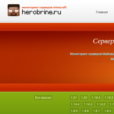
Главная
Сервер
Мониторинг серверов Майнкраф
Ма
Все версии
1.21
1.20
1.19.4
1.19.3
1.14.4
1.14.3
1.14.2
1.1
1.8.9
1.8.8
1.8.7
1.8.3