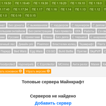
 1.19.50
ПЕ 1.19.40
ПЕ 1.19.30
ПЕ 1.19.20
ПЕ 1.19.10
ПЕ 1.19.0
1.17.40
ПЕ 1.17.34
ПЕ 1.17
ПЕ 1.16
ПЕ 1.14
ПЕ 1.13
ПЕ 1.12
П
Е 1.0
ПЕ 0.16
ПЕ 0.15
онат
Без доната
С выживанием
С хардкором
С лаунчером
С дюпом
большим онлайном
Без регистрации
Без привата
GTA
Работы
Со св
ами
Русские
С приватами
Кланы
Без дюпа
С тюрьмой
С анархие
речный лес
Дивайн рпг
Pixelmon
Властелин колец
Таумкрафт
Flan's
Паркур
Bed Wars
Egg Wars
CS:GO
Build Battle
Прятки
SkyPVP
С
Floodprotect
Hypixelpets
С Ezprotector
MCmmo
Анти релог
Магия
Ки
ать основное
Убрать версию
Топовые сервера Майнкрафт
Серверов не найдено
Добавить сервер