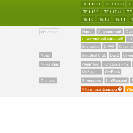
ПЕ 1.19.81
ПЕ 1.19.63
ПЕ
ПЕ 1.18.0
ПЕ 1.17.41
ПЕ 
ПЕ 1.6
ПЕ 1.2
ПЕ 1.1
П
Новые
C экономикой
С д
Основное
С бесплатной админкой
С 
Без вайпа
С PVP
С ивент
Моды
Industrial Craft
DayZ
Cуме
Мини игры
Пеинтбол
Голодные игры
Моб арена
SkyBlock
Плагины
Вампиризм
UralPassport
Убрать все фильтры
Убр