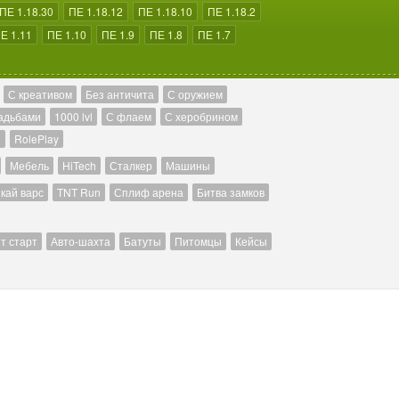
ПЕ 1.18.30
ПЕ 1.18.12
ПЕ 1.18.10
ПЕ 1.18.2
Е 1.11
ПЕ 1.10
ПЕ 1.9
ПЕ 1.8
ПЕ 1.7
С креативом
Без античита
С оружием
адьбами
1000 lvl
С флаем
С херобрином
й
RolePlay
Мебель
HiTech
Сталкер
Машины
кай варс
TNT Run
Сплиф арена
Битва замков
т старт
Авто-шахта
Батуты
Питомцы
Кейсы