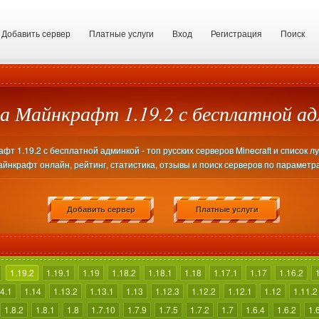
Добавить сервер
Платные услуги
Вход
Регистрация
Поиск
а Майнкрафт 1.19.2 с бесплатной а
т 1.19.2 с бесплатной админкой - топ русских серверов Minecraft и список л
йнкрафт онлайн, рейтинг, статистика, отзывы и поиск серверов по параметр
Добавить сервер
Платные услуги
1.19.2
1.19.1
1.19
1.18.2
1.18.1
1.18
1.17.1
1.17
1.16.2
4.1
1.14
1.13.2
1.13.1
1.13
1.12.3
1.12.2
1.12.1
1.12
1.11.2
1.8.2
1.8.1
1.8
1.7.10
1.7.9
1.7.5
1.7.2
1.7
1.6.4
1.6.2
1.