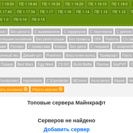
 1.19.50
ПЕ 1.19.40
ПЕ 1.19.30
ПЕ 1.19.20
ПЕ 1.19.10
ПЕ 1.19.0
1.17.40
ПЕ 1.17.34
ПЕ 1.17
ПЕ 1.16
ПЕ 1.14
ПЕ 1.13
ПЕ 1.12
П
Е 1.0
ПЕ 0.16
ПЕ 0.15
онат
Без доната
С выживанием
С хардкором
С лаунчером
С дюпом
большим онлайном
Без регистрации
Без привата
GTA
Работы
Со св
ами
Русские
С приватами
Кланы
Без дюпа
С тюрьмой
С анархие
речный лес
Дивайн рпг
Pixelmon
Властелин колец
Таумкрафт
Flan's
Паркур
Bed Wars
Egg Wars
CS:GO
Build Battle
Прятки
SkyPVP
С
Floodprotect
Hypixelpets
С Ezprotector
MCmmo
Анти релог
Магия
Ки
ать основное
Убрать версию
Топовые сервера Майнкрафт
Серверов не найдено
Добавить сервер