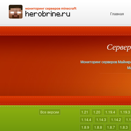
Главная
Сервер
Мониторинг серверов Майнкраф
Ма
Все версии
1.21
1.20
1.19.4
1.19.3
1.14.4
1.14.3
1.14.2
1.1
1.8.9
1.8.8
1.8.7
1.8.3