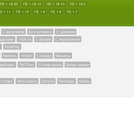
ПЕ 1.18.30
ПЕ 1.18.12
ПЕ 1.18.10
ПЕ 1.18.2
Е 1.11
ПЕ 1.10
ПЕ 1.9
ПЕ 1.8
ПЕ 1.7
С креативом
Без античита
С оружием
адьбами
1000 lvl
С флаем
С херобрином
й
RolePlay
Мебель
HiTech
Сталкер
Машины
кай варс
TNT Run
Сплиф арена
Битва замков
т старт
Авто-шахта
Батуты
Питомцы
Кейсы