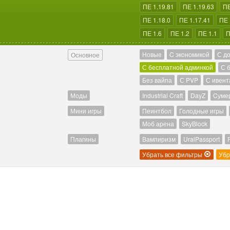
ПЕ 1.19.81
ПЕ 1.19.63
ПЕ
ПЕ 1.18.0
ПЕ 1.17.41
ПЕ 
ПЕ 1.6
ПЕ 1.2
ПЕ 1.1
П
Новые
C экономикой
С д
Основное
С бесплатной админкой
С 
Без вайпа
С PVP
С ивент
Моды
Industrial Craft
DayZ
Cуме
Мини игры
Пеинтбол
Голодные игры
Моб арена
SkyBlock
Плагины
Вампиризм
UralPassport
Убрать все фильтры
Убр