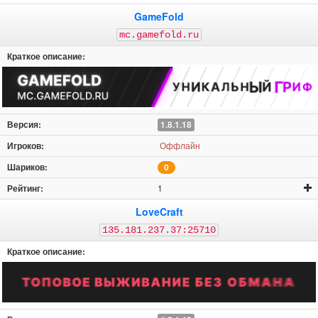
GameFold
mc.gamefold.ru
1.8.1.18
Оффлайн
0
1
LoveCraft
135.181.237.37:25710