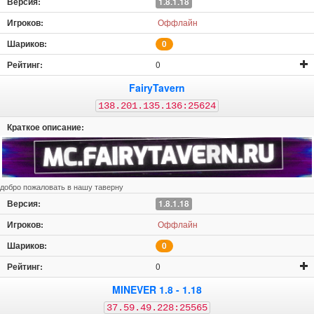
1.8.1.18
Оффлайн
0
0
FairyTavern
138.201.135.136:25624
добро пожаловать в нашу таверну
1.8.1.18
Оффлайн
0
0
MINEVER 1.8 - 1.18
37.59.49.228:25565