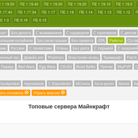
 1.19.50
ПЕ 1.19.40
ПЕ 1.19.30
ПЕ 1.19.20
ПЕ 1.19.10
ПЕ 1.19.0
1.17.40
ПЕ 1.17.34
ПЕ 1.17
ПЕ 1.16
ПЕ 1.14
ПЕ 1.13
ПЕ 1.12
П
Е 1.0
ПЕ 0.16
ПЕ 0.15
онат
Без доната
С выживанием
С хардкором
С лаунчером
С дюпом
большим онлайном
Без регистрации
Без привата
GTA
Работы
Со св
ами
Русские
С приватами
Кланы
Без дюпа
С тюрьмой
С анархие
речный лес
Дивайн рпг
Pixelmon
Властелин колец
Таумкрафт
Flan's
Паркур
Bed Wars
Egg Wars
CS:GO
Build Battle
Прятки
SkyPVP
С
Floodprotect
Hypixelpets
С Ezprotector
MCmmo
Анти релог
Магия
Ки
ать основное
Убрать версию
Топовые сервера Майнкрафт