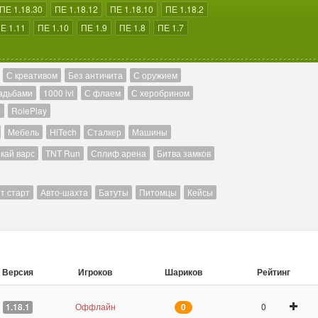
ПЕ 1.18.30
ПЕ 1.18.12
ПЕ 1.18.10
ПЕ 1.18.2
Е 1.11
ПЕ 1.10
ПЕ 1.9
ПЕ 1.8
ПЕ 1.7
С креативом
Без античита
С оружием
адьбами
1000 lvl
С флаем
С херобрином
й
RolePlay
Мебель
HiTech
Сталкер
Машины
кай варс
TNT Run
Сплиф арена
Битва замков
т старт
Авто-шахта
Батуты
Питомцы
Кейсы
Версия
Игроков
Шариков
Рейтинг
Оффлайн
0
1.18.1
0