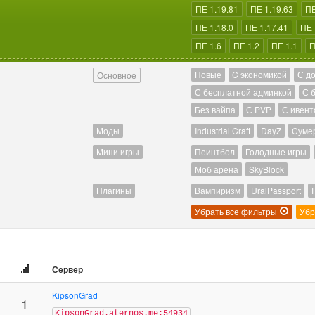
ПЕ 1.19.81
ПЕ 1.19.63
ПЕ
ПЕ 1.18.0
ПЕ 1.17.41
ПЕ 
ПЕ 1.6
ПЕ 1.2
ПЕ 1.1
П
Новые
C экономикой
С д
Основное
С бесплатной админкой
С 
Без вайпа
С PVP
С ивент
Моды
Industrial Craft
DayZ
Cуме
Мини игры
Пеинтбол
Голодные игры
Моб арена
SkyBlock
Плагины
Вампиризм
UralPassport
Убрать все фильтры
Убр
Сервер
KipsonGrad
1
KipsonGrad.aternos.me:54934