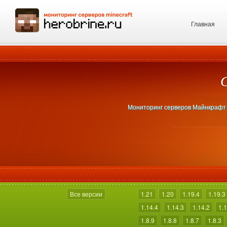
Главная
Мониторинг серверов Майнкрафт 1.
Все версии
1.21
1.20
1.19.4
1.19.3
1.14.4
1.14.3
1.14.2
1.1
1.8.9
1.8.8
1.8.7
1.8.3