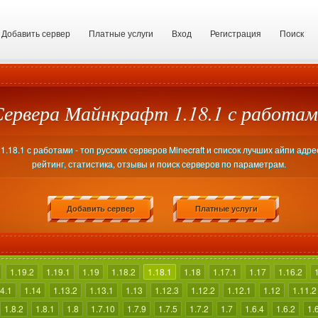
Добавить сервер
Платные услуги
Вход
Регистрация
Поиск
Сервера Майнкрафт 1.18.1 с работам
18.1 с работами - топ русских серверов Minecraft и список лучших айпи адр
рейтинг, статистика, отзывы и поиск серверов по параметрам.
Добавить сервер
Платные услуги
1.19.2
1.19.1
1.19
1.18.2
1.18.1
1.18
1.17.1
1.17
1.16.2
4.1
1.14
1.13.2
1.13.1
1.13
1.12.3
1.12.2
1.12.1
1.12
1.11.2
1.8.2
1.8.1
1.8
1.7.10
1.7.9
1.7.5
1.7.2
1.7
1.6.4
1.6.2
1.