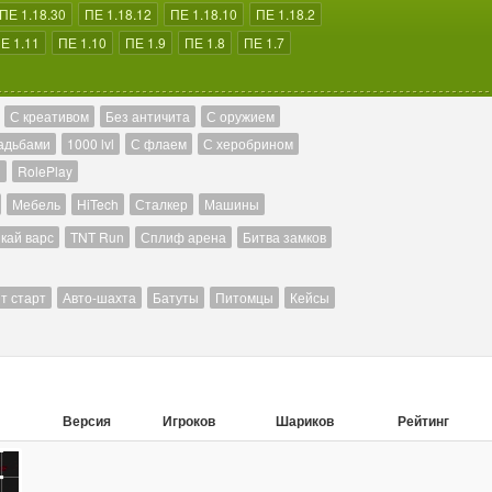
ПЕ 1.18.30
ПЕ 1.18.12
ПЕ 1.18.10
ПЕ 1.18.2
Е 1.11
ПЕ 1.10
ПЕ 1.9
ПЕ 1.8
ПЕ 1.7
С креативом
Без античита
С оружием
адьбами
1000 lvl
С флаем
С херобрином
й
RolePlay
Мебель
HiTech
Сталкер
Машины
кай варс
TNT Run
Сплиф арена
Битва замков
т старт
Авто-шахта
Батуты
Питомцы
Кейсы
Версия
Игроков
Шариков
Рейтинг