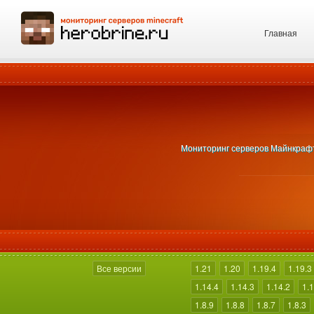
Главная
Мониторинг серверов Майнкрафт 1
Все версии
1.21
1.20
1.19.4
1.19.3
1.14.4
1.14.3
1.14.2
1.1
1.8.9
1.8.8
1.8.7
1.8.3