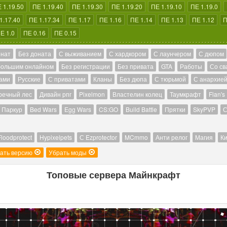
 1.19.50
ПЕ 1.19.40
ПЕ 1.19.30
ПЕ 1.19.20
ПЕ 1.19.10
ПЕ 1.19.0
1.17.40
ПЕ 1.17.34
ПЕ 1.17
ПЕ 1.16
ПЕ 1.14
ПЕ 1.13
ПЕ 1.12
П
Е 1.0
ПЕ 0.16
ПЕ 0.15
онат
Без доната
С выживанием
С хардкором
С лаунчером
С дюпом
большим онлайном
Без регистрации
Без привата
GTA
Работы
Со св
ами
Русские
С приватами
Кланы
Без дюпа
С тюрьмой
С анархие
речный лес
Дивайн рпг
Pixelmon
Властелин колец
Таумкрафт
Flan's
Паркур
Bed Wars
Egg Wars
CS:GO
Build Battle
Прятки
SkyPVP
С
Floodprotect
Hypixelpets
С Ezprotector
MCmmo
Анти релог
Магия
Ки
ать версию
Убрать моды
Топовые сервера Майнкрафт