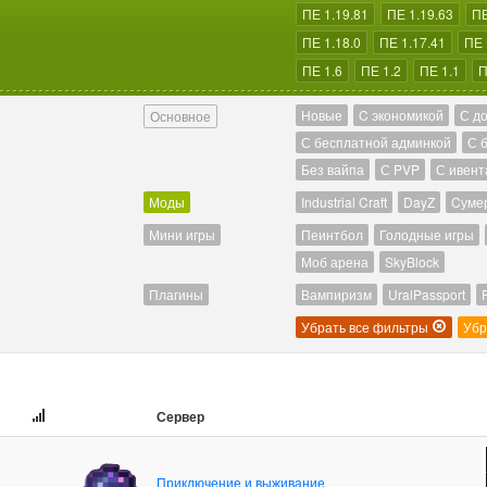
ПЕ 1.19.81
ПЕ 1.19.63
ПЕ
ПЕ 1.18.0
ПЕ 1.17.41
ПЕ 
ПЕ 1.6
ПЕ 1.2
ПЕ 1.1
П
Новые
C экономикой
С д
Основное
С бесплатной админкой
С 
Без вайпа
С PVP
С ивент
Моды
Industrial Craft
DayZ
Cуме
Мини игры
Пеинтбол
Голодные игры
Моб арена
SkyBlock
Плагины
Вампиризм
UralPassport
Убрать все фильтры
Убр
Сервер
Приключение и выживание