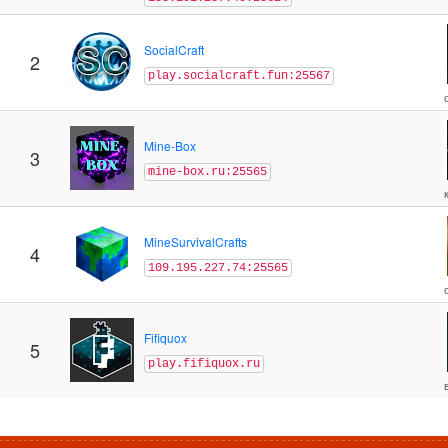
SocialCraft
2
play.socialcraft.fun:25567
Mine-Box
3
mine-box.ru:25565
MineSurvivalCrafts
4
109.195.227.74:25565
Fifiquox
5
play.fifiquox.ru