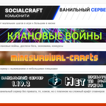
от маленьких шагов в игре к большим в жизни
клановые войны, доспехи бога, экономика, конкурсы
сервер с выживанием и небольшими плюшками
ванильный сервер без привата, тп, хомов, но с плагином на сложный крафт спавнеров