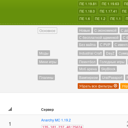
ПЕ 1.19.81
ПЕ 1.19.63
ПЕ
ПЕ 1.18.0
ПЕ 1.17.41
ПЕ 
ПЕ 1.6
ПЕ 1.2
ПЕ 1.1
П
Новые
C экономикой
С д
Основное
С бесплатной админкой
С 
Без вайпа
С PVP
С ивент
Моды
Industrial Craft
DayZ
Cуме
Мини игры
Пеинтбол
Голодные игры
Моб арена
SkyBlock
Плагины
Вампиризм
UralPassport
Убрать все фильтры
Убр
Сервер
Anarchy MC 1.19.2
1
135.181.237.40:25624