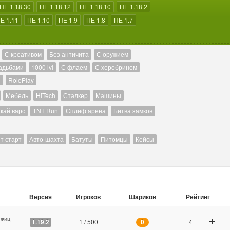
ПЕ 1.18.30
ПЕ 1.18.12
ПЕ 1.18.10
ПЕ 1.18.2
Е 1.11
ПЕ 1.10
ПЕ 1.9
ПЕ 1.8
ПЕ 1.7
С креативом
Без античита
С оружием
адьбами
1000 lvl
С флаем
С херобрином
й
RolePlay
Мебель
HiTech
Сталкер
Машины
кай варс
TNT Run
Сплиф арена
Битва замков
т старт
Авто-шахта
Батуты
Питомцы
Кейсы
Версия
Игроков
Шариков
Рейтинг
ужиц
1 / 500
4
1.19.2
0