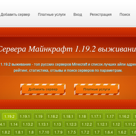
Добавить сервер
Платные услуги
Вход
Регистрация
Поиск
Сервера Майнкрафт 1.19.2 выживани
.19.2 выживание - топ русских серверов Minecraft и список лучших айпи адре
рейтинг, статистика, отзывы и поиск серверов по параметрам.
Добавить сервер
Платные услуги
1.19.2
1.19.1
1.19
1.18.2
1.18.1
1.18
1.17.1
1.17
1.16.2
4.1
1.14
1.13.2
1.13.1
1.13
1.12.3
1.12.2
1.12.1
1.12
1.11.2
1.8.2
1.8.1
1.8
1.7.10
1.7.9
1.7.5
1.7.2
1.7
1.6.4
1.6.2
1.