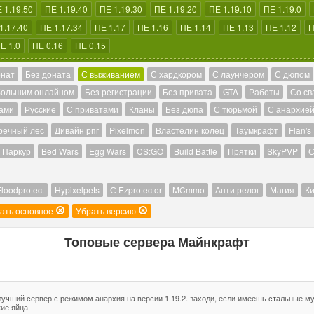
 1.19.50
ПЕ 1.19.40
ПЕ 1.19.30
ПЕ 1.19.20
ПЕ 1.19.10
ПЕ 1.19.0
1.17.40
ПЕ 1.17.34
ПЕ 1.17
ПЕ 1.16
ПЕ 1.14
ПЕ 1.13
ПЕ 1.12
П
Е 1.0
ПЕ 0.16
ПЕ 0.15
онат
Без доната
С выживанием
С хардкором
С лаунчером
С дюпом
большим онлайном
Без регистрации
Без привата
GTA
Работы
Со св
ами
Русские
С приватами
Кланы
Без дюпа
С тюрьмой
С анархие
речный лес
Дивайн рпг
Pixelmon
Властелин колец
Таумкрафт
Flan's
Паркур
Bed Wars
Egg Wars
CS:GO
Build Battle
Прятки
SkyPVP
С
Floodprotect
Hypixelpets
С Ezprotector
MCmmo
Анти релог
Магия
Ки
ать основное
Убрать версию
Топовые сервера Майнкрафт
лучший сервер с режимом анархия на версии 1.19.2. заходи, если имеешь стальные м
кие яйца