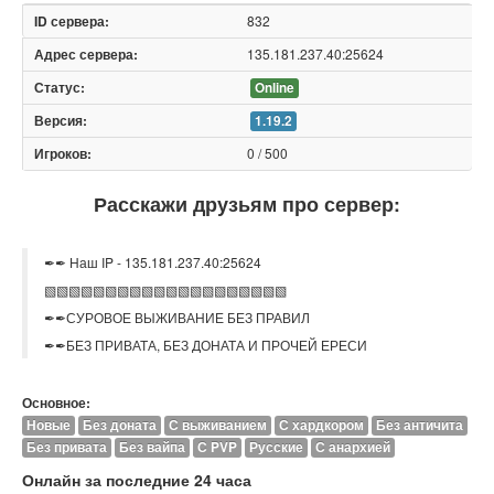
832
135.181.237.40:25624
Online
1.19.2
0 / 500
Расскажи друзьям про сервер:
✒✒ Наш IP - 135.181.237.40:25624
▧▧▧▧▧▧▧▧▧▧▧▧▧▧▧▧▧▧▧▧
✒✒СУРОВОЕ ВЫЖИВАНИЕ БЕЗ ПРАВИЛ
✒✒БЕЗ ПРИВАТА, БЕЗ ДОНАТА И ПРОЧЕЙ ЕРЕСИ
Основное:
Новые
Без доната
С выживанием
С хардкором
Без античита
Без привата
Без вайпа
С PVP
Русские
С анархией
Онлайн за последние 24 часа