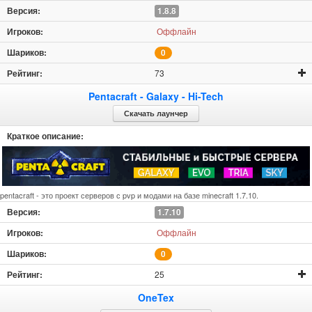
1.8.8
Оффлайн
0
73
Pentacraft - Galaxy - Hi-Tech
Скачать лаунчер
pentacraft - это проект серверов с pvp и модами на базе minecraft 1.7.10.
1.7.10
Оффлайн
0
25
OneTex