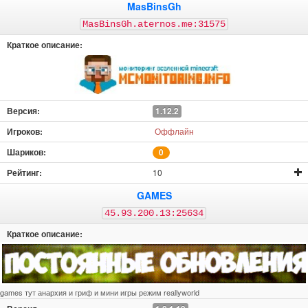
MasBinsGh
MasBinsGh.aternos.me:31575
1.12.2
Оффлайн
0
10
GAMES
45.93.200.13:25634
games тут анархия и гриф и мини игры режим reallyworld