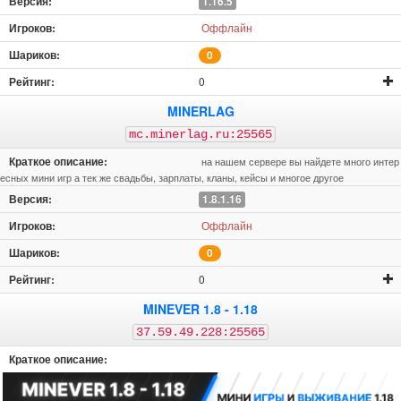
1.16.5
Оффлайн
0
0
MINERLAG
mc.minerlag.ru:25565
на нашем сервере вы найдете много интер
есных мини игр а тек же свадьбы, зарплаты, кланы, кейсы и многое другое
1.8.1.16
Оффлайн
0
0
MINEVER 1.8 - 1.18
37.59.49.228:25565