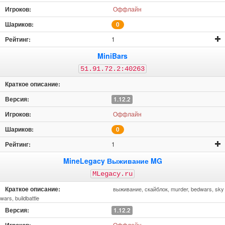
Оффлайн
0
1
MiniBars
51.91.72.2:40263
1.12.2
Оффлайн
0
1
MineLegacy Выживание MG
MLegacy.ru
выживание, скайблок, murder, bedwars, sky
wars, buildbattle
1.12.2
Оффлайн