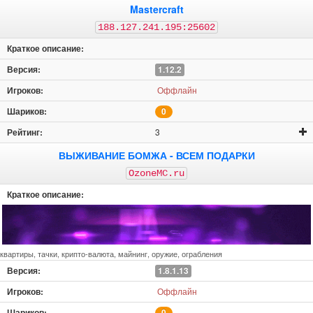
Mastercraft
188.127.241.195:25602
1.12.2
Оффлайн
0
3
ВЫЖИВАНИЕ БОМЖА - ВСЕМ ПОДАРКИ
OzoneMC.ru
квартиры, тачки, крипто-валюта, майнинг, оружие, ограбления
1.8.1.13
Оффлайн
0