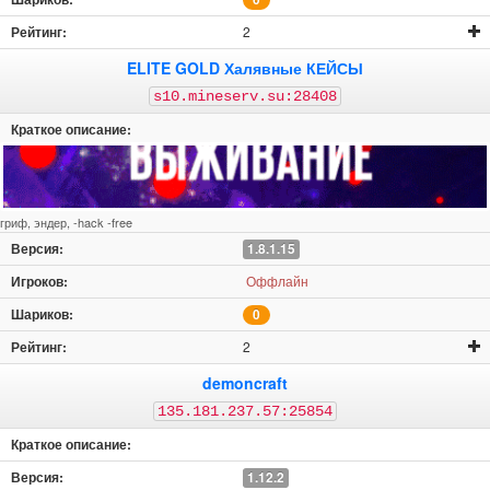
2
ELITE GOLD Халявные КЕЙСЫ
s10.mineserv.su:28408
гриф, эндер, -hack -free
1.8.1.15
Оффлайн
0
2
demoncraft
135.181.237.57:25854
1.12.2