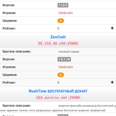
1.12.2
Оффлайн
0
0
ZenCraft
95.216.48.149:25600
топовый сервак
1.8.1.18
Оффлайн
0
0
RushTime БЕСПЛАТНЫЙ ДОНАТ
d16.aurorix.net:25990
анархия фантайм риливорлд бесплатный д
онат админки токены читы разрешены админка бесплатно анархия гриферский