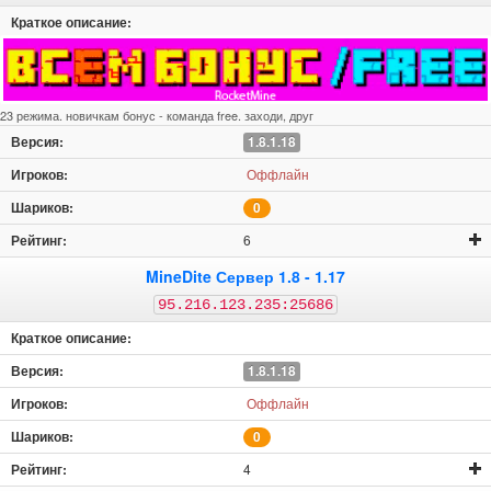
23 режима. новичкам бонус - команда free. заходи, друг
1.8.1.18
Оффлайн
0
6
MineDite Сервер 1.8 - 1.17
95.216.123.235:25686
1.8.1.18
Оффлайн
0
4