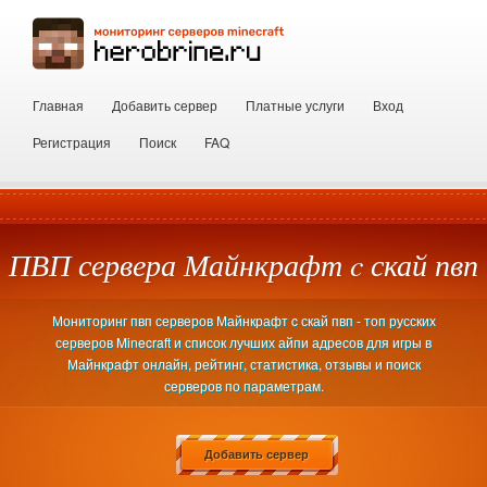
Главная
Добавить сервер
Платные услуги
Вход
Регистрация
Поиск
FAQ
ПВП сервера Майнкрафт c скай пвп
Мониторинг пвп серверов Майнкрафт c скай пвп - топ русских
серверов Minecraft и список лучших айпи адресов для игры в
Майнкрафт онлайн, рейтинг, статистика, отзывы и поиск
серверов по параметрам.
Добавить сервер