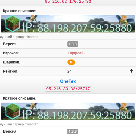
95.216.62.170:25783
лучший сервер minecraft
1.8.8
Оффлайн
0
24
OneTex
95.216.30.33:25717
лучший сервер minecraft
1.8.8