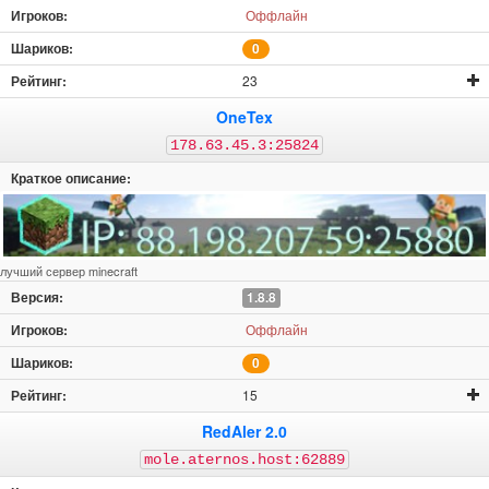
Оффлайн
0
23
OneTex
178.63.45.3:25824
лучший сервер minecraft
1.8.8
Оффлайн
0
15
RedAler 2.0
mole.aternos.host:62889