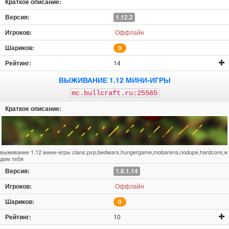
1.12.2
Оффлайн
0
14
ВЫЖИВАНИЕ 1.12 МИНИ-ИГРЫ
mc.bullcraft.ru:25565
выживание 1.12 мини-игры clans,pvp,bedwars,hungergame,mobarena,nodupe,hardcore,ж
дем тебя
1.8.1.14
Оффлайн
0
10