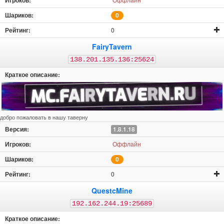
0
0
FairyTavern
138.201.135.136:25624
добро пожаловать в нашу таверну
1.8.1.18
Оффлайн
0
0
QuestcMine
192.162.244.19:25689