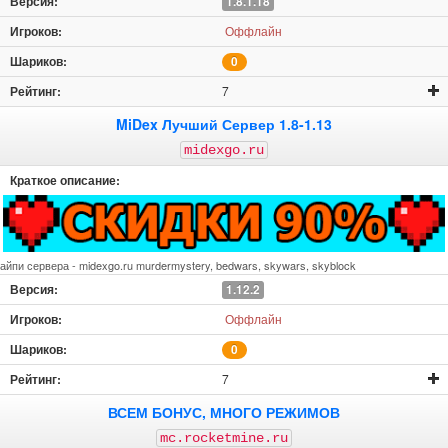
1.8.1.18
Оффлайн
0
7
MiDex Лучший Сервер 1.8-1.13
midexgo.ru
айпи сервера - midexgo.ru murdermystery, bedwars, skywars, skyblock
1.12.2
Оффлайн
0
7
ВСЕМ БОНУС, МНОГО РЕЖИМОВ
mc.rocketmine.ru