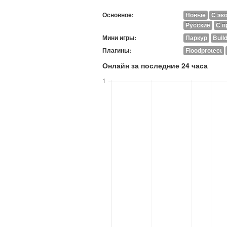
Основное:
Новые
C эк
Русские
С п
Мини игры:
Паркур
Build
Плагины:
Floodprotect
Онлайн за последние 24 часа