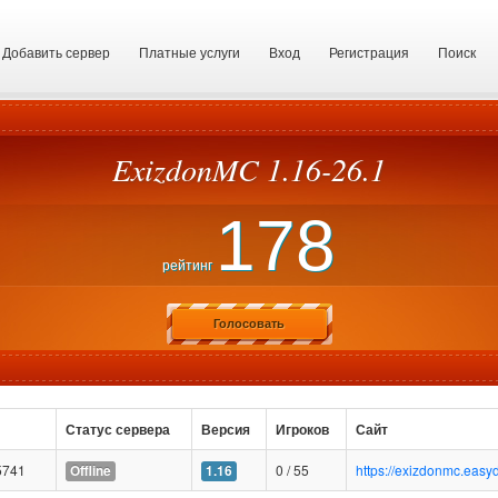
Добавить сервер
Платные услуги
Вход
Регистрация
Поиск
ExizdonMC 1.16-26.1
178
рейтинг
Голосовать
Статус сервера
Версия
Игроков
Сайт
5741
0 / 55
https://exizdonmc.easy
Offline
1.16