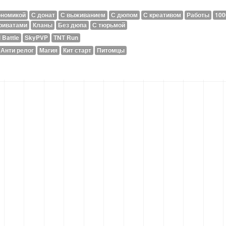
ономикой
С донат
С выживанием
С дюпом
С креативом
Работы
1000
риватами
Кланы
Без дюпа
С тюрьмой
 Battle
SkyPVP
TNT Run
Анти релог
Магия
Кит старт
Питомцы