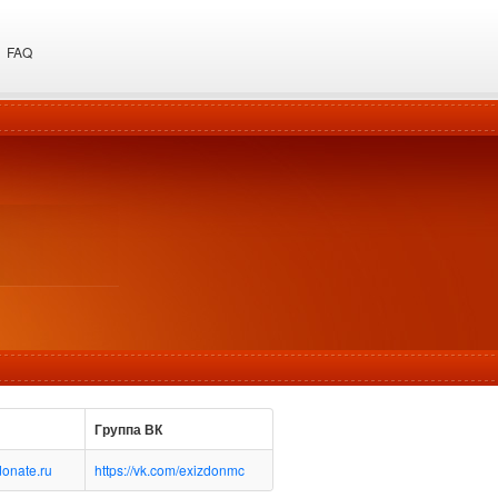
FAQ
Группа ВК
donate.ru
https://vk.com/exizdonmc