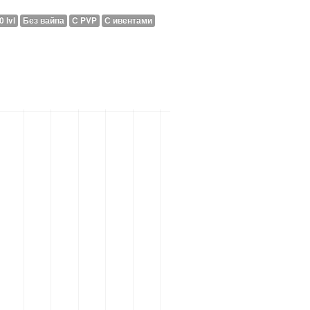
 lvl
Без вайпа
С PVP
С ивентами