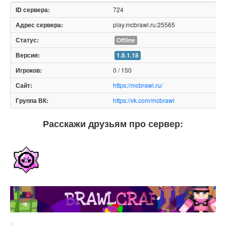
724
play.mcbrawl.ru:25565
Offline
1.8.1.18
0 / 150
https://mcbrawl.ru/
https://vk.com/mcbrawl
Расскажи друзьям про сервер: