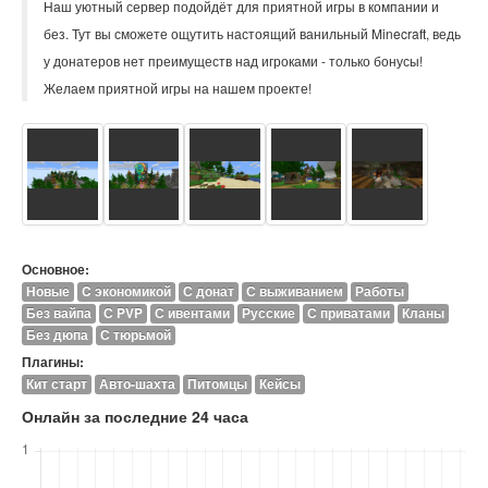
Наш уютный сервер подойдёт для приятной игры в компании и
без. Тут вы сможете ощутить настоящий ванильный Minecraft, ведь
у донатеров нет преимуществ над игроками - только бонусы!
Основное:
Новые
C экономикой
С донат
С выживанием
Работы
Без вайпа
С PVP
С ивентами
Русские
С приватами
Кланы
Без дюпа
С тюрьмой
Плагины:
Кит старт
Авто-шахта
Питомцы
Кейсы
Онлайн за последние 24 часа