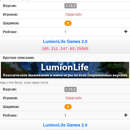
1.15.2
Оффлайн
0
1
LumionLife Games 2.0
185.211.247.83:25565
наш стол богат, а вы наши гости
1.15.2
Оффлайн
0
1
LumionLife Games 2.0