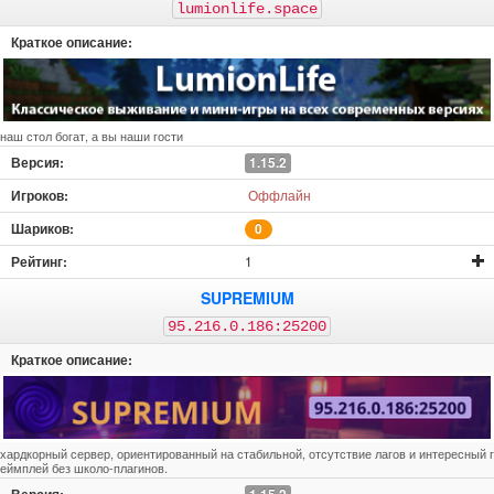
lumionlife.space
наш стол богат, а вы наши гости
1.15.2
Оффлайн
0
1
SUPREMIUM
95.216.0.186:25200
хардкорный сервер, ориентированный на стабильной, отсутствие лагов и интересный г
еймплей без школо-плагинов.