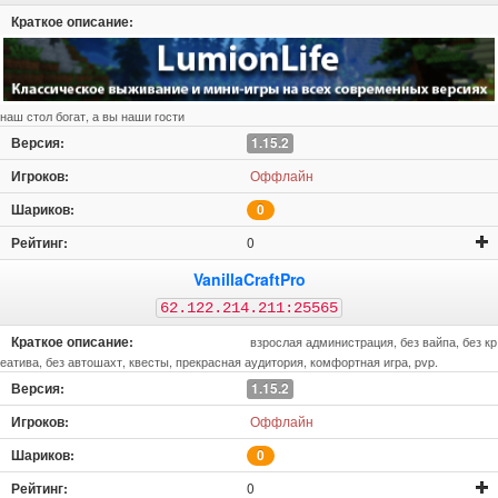
наш стол богат, а вы наши гости
1.15.2
Оффлайн
0
0
VanillaCraftPro
62.122.214.211:25565
взрослая администрация, без вайпа, без кр
еатива, без автошахт, квесты, прекрасная аудитория, комфортная игра, pvp.
1.15.2
Оффлайн
0
0