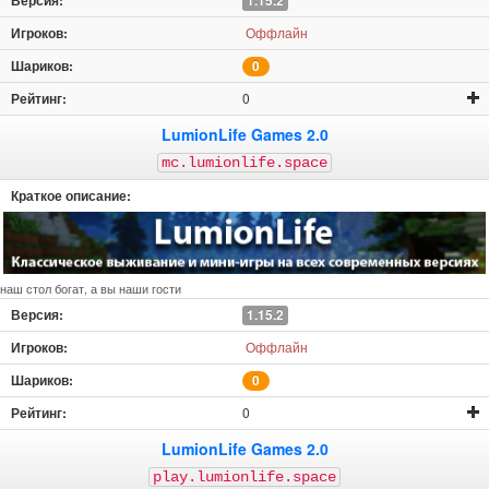
1.15.2
Оффлайн
0
0
LumionLife Games 2.0
mc.lumionlife.space
наш стол богат, а вы наши гости
1.15.2
Оффлайн
0
0
LumionLife Games 2.0
play.lumionlife.space