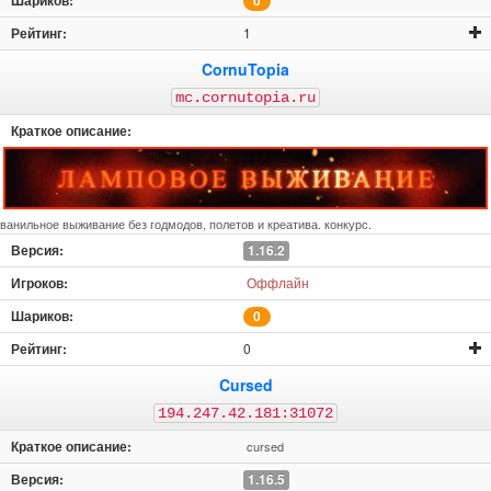
0
1
CornuTopia
mc.cornutopia.ru
ванильное выживание без годмодов, полетов и креатива. конкурс.
1.16.2
Оффлайн
0
0
Cursed
194.247.42.181:31072
cursed
1.16.5