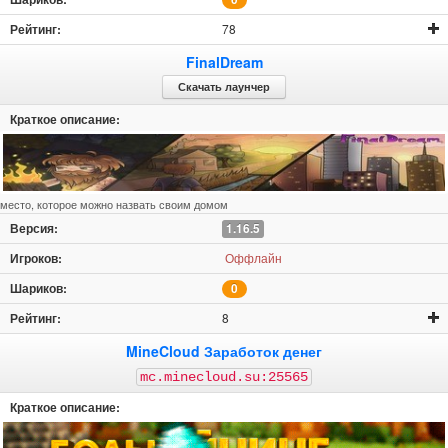
78
FinalDream
Скачать лаунчер
место, которое можно назвать своим домом
1.16.5
Оффлайн
0
8
MineCloud Заработок денег
mc.minecloud.su:25565