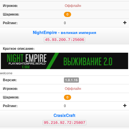
Оффлайн
0
0
NightEmpire - великая империя
45.93.200.7:25606
welcome
1.8.1.16
Оффлайн
0
0
CrasixCraft
95.216.92.72:25807