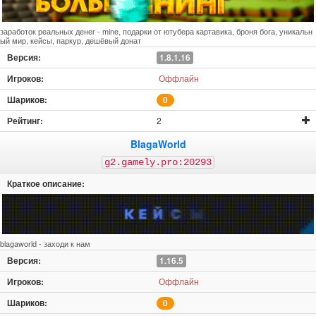
заработок реальных денег - mine, подарки от ютубера картавика, броня бога, уникальн
ый мир, кейсы, паркур, дешёвый донат
1.8.1.16
Оффлайн
0
2
BlagaWorld
g2.gamely.pro:20293
blagaworld - заходи к нам
1.16.5
Оффлайн
0