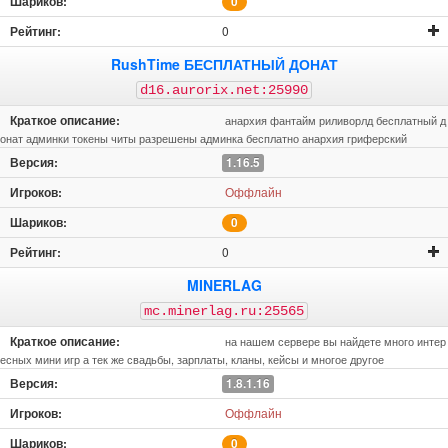
0
0
RushTime БЕСПЛАТНЫЙ ДОНАТ
d16.aurorix.net:25990
анархия фантайм риливорлд бесплатный д
онат админки токены читы разрешены админка бесплатно анархия гриферский
1.16.5
Оффлайн
0
0
MINERLAG
mc.minerlag.ru:25565
на нашем сервере вы найдете много интер
есных мини игр а тек же свадьбы, зарплаты, кланы, кейсы и многое другое
1.8.1.16
Оффлайн
0