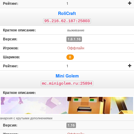
1
RoliCraft
95.216.62.187:25803
выживание
1.8.1.16
Оффлайн
0
1
Mini Golem
mc.minigolem.ru:25894
анархия с крутыми дополнениями
1.16
Оффлайн