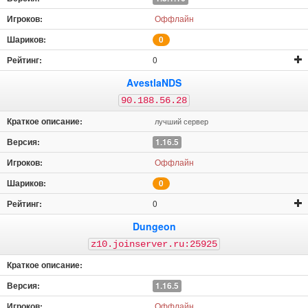
Оффлайн
0
0
AvestlaNDS
90.188.56.28
лучший сервер
1.16.5
Оффлайн
0
0
Dungeon
z10.joinserver.ru:25925
1.16.5
Оффлайн