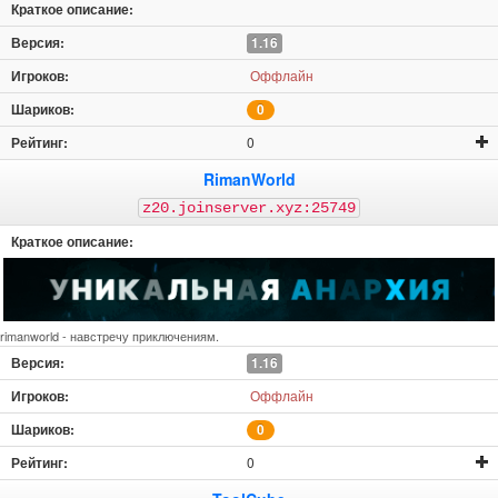
1.16
Оффлайн
0
0
RimanWorld
z20.joinserver.xyz:25749
rimanworld - навстречу приключениям.
1.16
Оффлайн
0
0