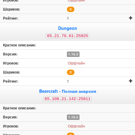
0
1
Dungeon
65.21.70.61:25925
1.16.5
Оффлайн
0
1
Beercraft - Полная анархия
65.108.21.142:25811
1.16.5
Оффлайн