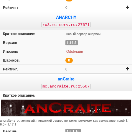
0
ANARCHY
ru3.mc-serv.ru:27671
новый сервер анархии
1.16.5
Оффлайн
0
0
anCraite
mc.ancraite.ru:25567
ancraite -это ламповый, пиратский сервер по таким режимам как выживание, гриф 1.1
6.5 - 1.17.1
1.8.1.16