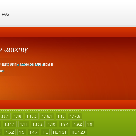
FAQ
о шахту
учших айпи адресов для игры в
ам.
1.16.1
1.16
1.15.2
1.15.1
1.15
1.14.5
1.11.1
1.11
1.10.2
1.10
1.9.4
1.9.2
1.9
6
1.5.2
1.5
1.4.7
ПЕ
ПЕ 1.21
ПЕ 1.20