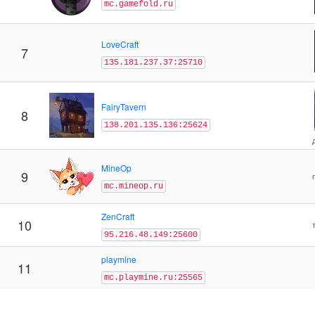
mc.gamefold.ru
LoveCraft
7
135.181.237.37:25710
FairyTavern
8
138.201.135.136:25624
MineOp
9
mc.mineop.ru
ZenCraft
10
95.216.48.149:25600
playmine
11
mc.playmine.ru:25565