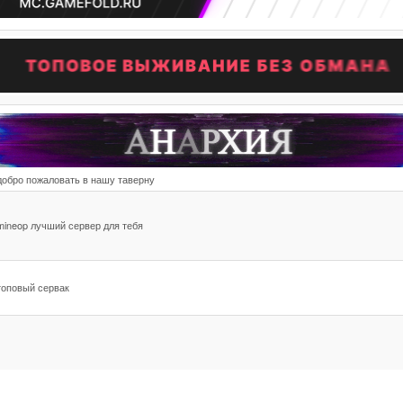
добро пожаловать в нашу таверну
mineop лучший сервер для тебя
топовый сервак