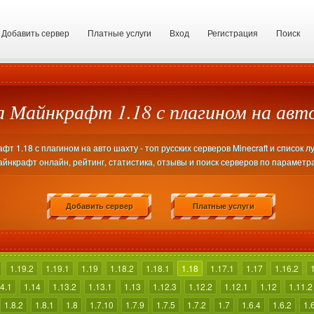
Добавить сервер
Платные услуги
Вход
Регистрация
Поиск
а Майнкрафт 1.18 с плагином на авт
т 1.18 с плагином на авто шахту - топ русских серверов Minecraft и список л
йнкрафт онлайн, рейтинг, статистика, отзывы и поиск серверов по параметр
Добавить сервер
Платные услуги
1.19.2
1.19.1
1.19
1.18.2
1.18.1
1.18
1.17.1
1.17
1.16.2
4.1
1.14
1.13.2
1.13.1
1.13
1.12.3
1.12.2
1.12.1
1.12
1.11.2
1.8.2
1.8.1
1.8
1.7.10
1.7.9
1.7.5
1.7.2
1.7
1.6.4
1.6.2
1.