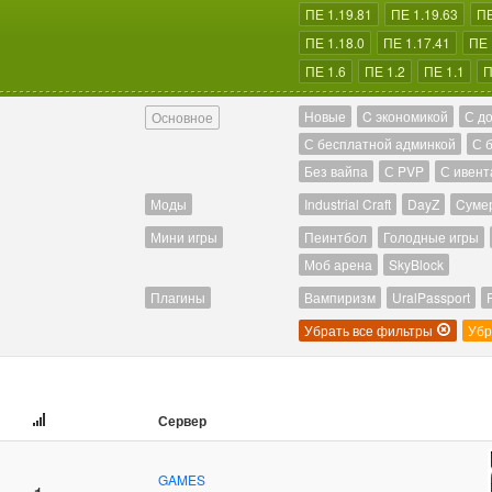
ПЕ 1.19.81
ПЕ 1.19.63
ПЕ
ПЕ 1.18.0
ПЕ 1.17.41
ПЕ 
ПЕ 1.6
ПЕ 1.2
ПЕ 1.1
П
Новые
C экономикой
С д
Основное
С бесплатной админкой
С 
Без вайпа
С PVP
С ивент
Моды
Industrial Craft
DayZ
Cуме
Мини игры
Пеинтбол
Голодные игры
Моб арена
SkyBlock
Плагины
Вампиризм
UralPassport
Убрать все фильтры
Убр
Сервер
GAMES