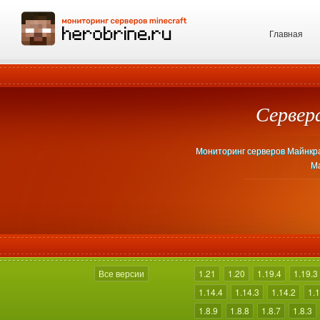
Главная
Сервер
Мониторинг серверов Майнкраф
Ма
Все версии
1.21
1.20
1.19.4
1.19.3
1.14.4
1.14.3
1.14.2
1.1
1.8.9
1.8.8
1.8.7
1.8.3