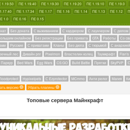
 1.19.50
ПЕ 1.19.40
ПЕ 1.19.30
ПЕ 1.19.20
ПЕ 1.19.10
ПЕ 1.19.0
1.17.40
ПЕ 1.17.34
ПЕ 1.17
ПЕ 1.16
ПЕ 1.14
ПЕ 1.13
ПЕ 1.12
П
Е 1.0
ПЕ 0.16
ПЕ 0.15
онат
Без доната
С выживанием
С хардкором
С лаунчером
С дюпом
большим онлайном
Без регистрации
Без привата
GTA
Работы
Со св
ами
Русские
С приватами
Кланы
Без дюпа
С тюрьмой
С анархие
речный лес
Дивайн рпг
Pixelmon
Властелин колец
Таумкрафт
Flan's
Паркур
Bed Wars
Egg Wars
CS:GO
Build Battle
Прятки
SkyPVP
С
Floodprotect
Hypixelpets
С Ezprotector
MCmmo
Анти релог
Магия
Ки
ать версию
Убрать плагины
Топовые сервера Майнкрафт