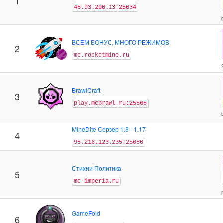
1
45.93.200.13:25634
ВСЕМ БОНУС, МНОГО РЕЖИМОВ
2
mc.rocketmine.ru
BrawlCraft
3
play.mcbrawl.ru:25565
MineDite Сервер 1.8 - 1.17
4
95.216.123.235:25686
Стихии Политика
5
mc-imperia.ru
GameFold
6