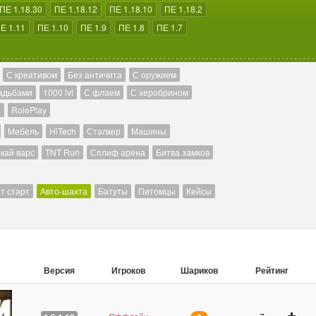
ПЕ 1.18.30
ПЕ 1.18.12
ПЕ 1.18.10
ПЕ 1.18.2
Е 1.11
ПЕ 1.10
ПЕ 1.9
ПЕ 1.8
ПЕ 1.7
С креативом
Без античита
С оружием
адьбами
1000 lvl
С флаем
С херобрином
й
RolePlay
Мебель
HiTech
Сталкер
Машины
кай варс
TNT Run
Сплиф арена
Битва замков
т старт
Авто-шахта
Батуты
Питомцы
Кейсы
Версия
Игроков
Шариков
Рейтинг