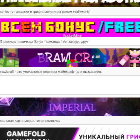
games тут анархия и гриф и мини игры режим reallyworld
23 режима. новичкам бонус - команда free. заходи, друг
brawlcraft - это уникальные серверы майнкрафт для выживания.
реальная карта мира стихии политика