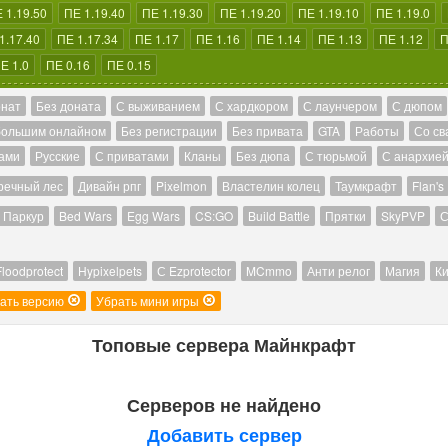
 1.19.50
ПЕ 1.19.40
ПЕ 1.19.30
ПЕ 1.19.20
ПЕ 1.19.10
ПЕ 1.19.0
1.17.40
ПЕ 1.17.34
ПЕ 1.17
ПЕ 1.16
ПЕ 1.14
ПЕ 1.13
ПЕ 1.12
П
Е 1.0
ПЕ 0.16
ПЕ 0.15
онат
Без доната
С выживанием
С хардкором
С лаунчером
С дюпом
большим онлайном
Без регистрации
Без привата
GTA
Работы
Со св
ами
Русские
С приватами
Кланы
Без дюпа
С тюрьмой
С анархие
речный лес
Дивайн рпг
Pixelmon
Властелин колец
Таумкрафт
Flan's
Паркур
Bed Wars
Egg Wars
CS:GO
Build Battle
Прятки
SkyPVP
С
Floodprotect
Hypixelpets
С Ezprotector
MCmmo
Анти релог
Магия
Ки
ать версию
Убрать мини игры
Топовые сервера Майнкрафт
Серверов не найдено
Добавить сервер