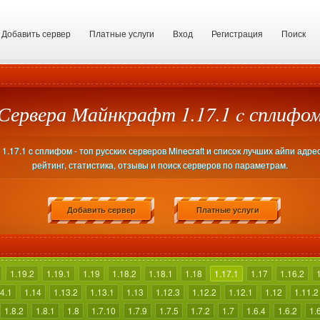
Добавить сервер
Платные услуги
Вход
Регистрация
Поиск
Сервера Майнкрафт 1.17.1 c сплифо
.17.1 c сплифом - топ русских серверов Minecraft и список лучших айпи адре
рейтинг, статистика, отзывы и поиск серверов по параметрам.
Добавить сервер
Платные услуги
1.19.2
1.19.1
1.19
1.18.2
1.18.1
1.18
1.17.1
1.17
1.16.2
4.1
1.14
1.13.2
1.13.1
1.13
1.12.3
1.12.2
1.12.1
1.12
1.11.2
1.8.2
1.8.1
1.8
1.7.10
1.7.9
1.7.5
1.7.2
1.7
1.6.4
1.6.2
1.