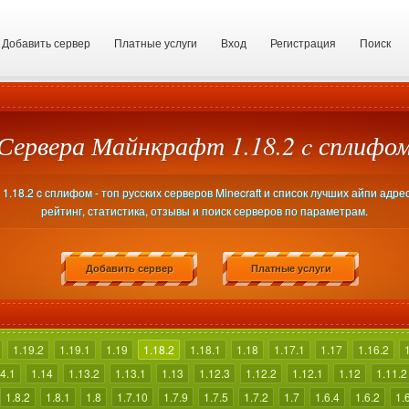
Добавить сервер
Платные услуги
Вход
Регистрация
Поиск
Сервера Майнкрафт 1.18.2 c сплифо
.18.2 c сплифом - топ русских серверов Minecraft и список лучших айпи адре
рейтинг, статистика, отзывы и поиск серверов по параметрам.
Добавить сервер
Платные услуги
1.19.2
1.19.1
1.19
1.18.2
1.18.1
1.18
1.17.1
1.17
1.16.2
4.1
1.14
1.13.2
1.13.1
1.13
1.12.3
1.12.2
1.12.1
1.12
1.11.2
1.8.2
1.8.1
1.8
1.7.10
1.7.9
1.7.5
1.7.2
1.7
1.6.4
1.6.2
1.