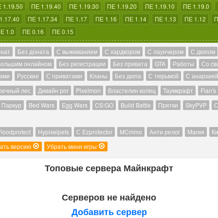
 1.19.50
ПЕ 1.19.40
ПЕ 1.19.30
ПЕ 1.19.20
ПЕ 1.19.10
ПЕ 1.19.0
1.17.40
ПЕ 1.17.34
ПЕ 1.17
ПЕ 1.16
ПЕ 1.14
ПЕ 1.13
ПЕ 1.12
П
Е 1.0
ПЕ 0.16
ПЕ 0.15
онат
Без доната
С выживанием
С хардкором
С лаунчером
С дюпом
большим онлайном
Без регистрации
Без привата
GTA
Работы
Со св
ами
Русские
С приватами
Кланы
Без дюпа
С тюрьмой
С анархие
речный лес
Дивайн рпг
Pixelmon
Властелин колец
Таумкрафт
Flan's
Паркур
Bed Wars
Egg Wars
CS:GO
Build Battle
Прятки
SkyPVP
С
Floodprotect
Hypixelpets
С Ezprotector
MCmmo
Анти релог
Магия
Ки
ать версию
Убрать мини игры
Топовые сервера Майнкрафт
Серверов не найдено
Добавить сервер