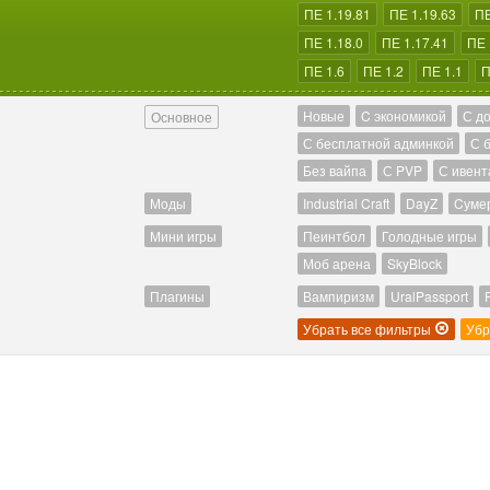
ПЕ 1.19.81
ПЕ 1.19.63
ПЕ
ПЕ 1.18.0
ПЕ 1.17.41
ПЕ 
ПЕ 1.6
ПЕ 1.2
ПЕ 1.1
П
Новые
C экономикой
С д
Основное
С бесплатной админкой
С 
Без вайпа
С PVP
С ивент
Моды
Industrial Craft
DayZ
Cуме
Мини игры
Пеинтбол
Голодные игры
Моб арена
SkyBlock
Плагины
Вампиризм
UralPassport
Убрать все фильтры
Убр