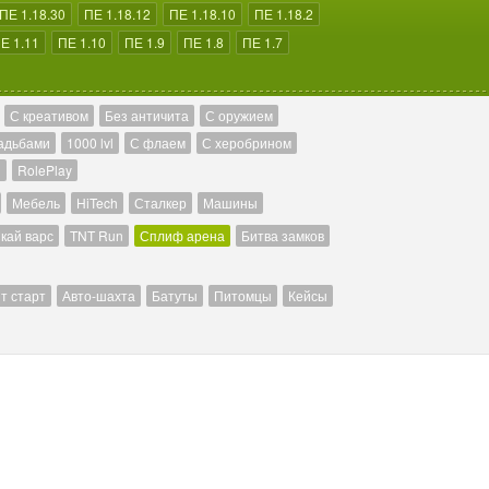
ПЕ 1.18.30
ПЕ 1.18.12
ПЕ 1.18.10
ПЕ 1.18.2
Е 1.11
ПЕ 1.10
ПЕ 1.9
ПЕ 1.8
ПЕ 1.7
С креативом
Без античита
С оружием
адьбами
1000 lvl
С флаем
С херобрином
й
RolePlay
Мебель
HiTech
Сталкер
Машины
кай варс
TNT Run
Сплиф арена
Битва замков
т старт
Авто-шахта
Батуты
Питомцы
Кейсы