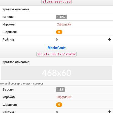
s1.mineserv.su
1.12.2
Оффлайн
0
0
MerinCraft
95.217.53.176:26237
лучший сервер, заходи и проверь
1.8.8
Оффлайн
0
0