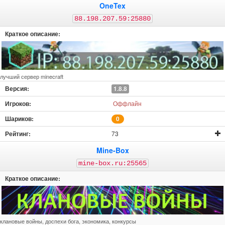
OneTex
88.198.207.59:25880
лучший сервер minecraft
1.8.8
Оффлайн
0
73
Mine-Box
mine-box.ru:25565
клановые войны, доспехи бога, экономика, конкурсы