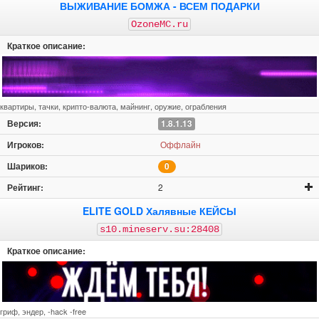
ВЫЖИВАНИЕ БОМЖА - ВСЕМ ПОДАРКИ
OzoneMC.ru
квартиры, тачки, крипто-валюта, майнинг, оружие, ограбления
1.8.1.13
Оффлайн
0
2
ELITE GOLD Халявные КЕЙСЫ
s10.mineserv.su:28408
гриф, эндер, -hack -free