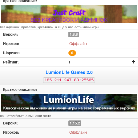
без админок, приватов, креативок. а еще у нас есть мини-игры.
1.8.8
Оффлайн
0
1
LumionLife Games 2.0
185.211.247.83:25565
наш стол богат, а вы наши гости
1.15.2
Оффлайн