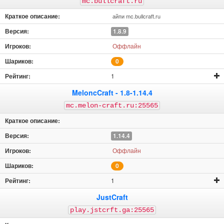
mc.bullcraft.ru
айпи mc.bullcraft.ru
1.8.9
Оффлайн
0
1
MeloncCraft - 1.8-1.14.4
mc.melon-craft.ru:25565
1.14.4
Оффлайн
0
1
JustCraft
play.jstcrft.ga:25565