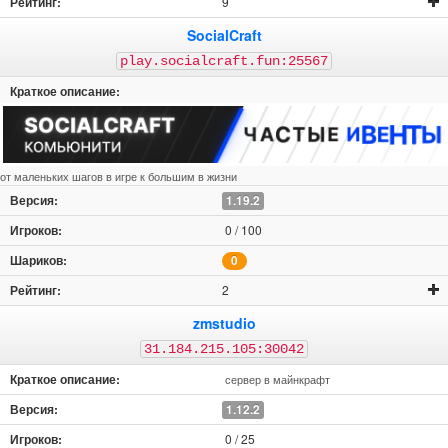
9
SocialCraft
play.socialcraft.fun:25567
от маленьких шагов в игре к большим в жизни
1.19.2
0 / 100
0
2
zmstudio
31.184.215.105:30042
сервер в майнкрафт
1.12.2
0 / 25