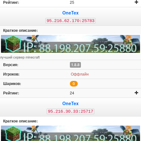
25
OneTex
95.216.62.170:25783
лучший сервер minecraft
1.8.8
Оффлайн
0
24
OneTex
95.216.30.33:25717