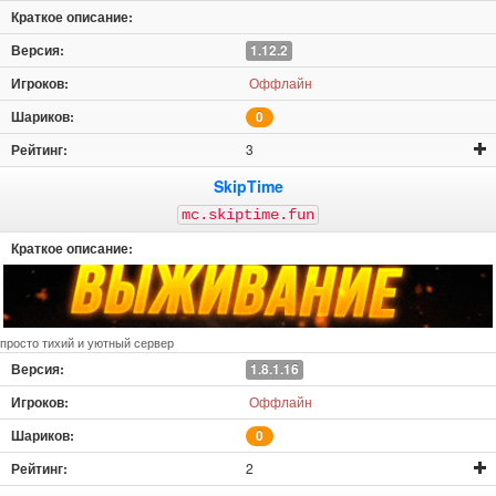
1.12.2
Оффлайн
0
3
SkipTime
mc.skiptime.fun
просто тихий и уютный сервер
1.8.1.16
Оффлайн
0
2