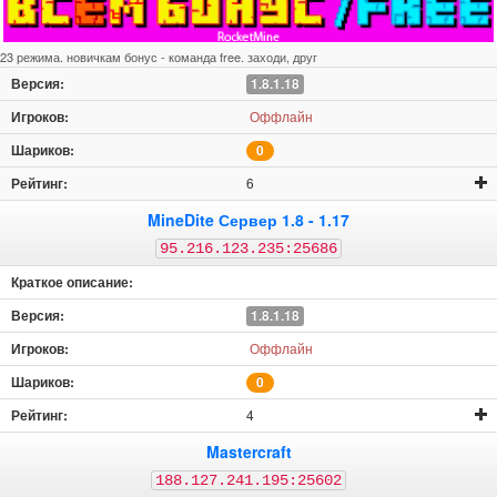
23 режима. новичкам бонус - команда free. заходи, друг
1.8.1.18
Оффлайн
0
6
MineDite Сервер 1.8 - 1.17
95.216.123.235:25686
1.8.1.18
Оффлайн
0
4
Mastercraft
188.127.241.195:25602