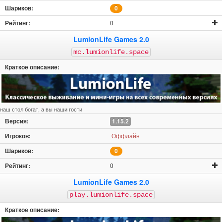
0
0
LumionLife Games 2.0
mc.lumionlife.space
наш стол богат, а вы наши гости
1.15.2
Оффлайн
0
0
LumionLife Games 2.0
play.lumionlife.space