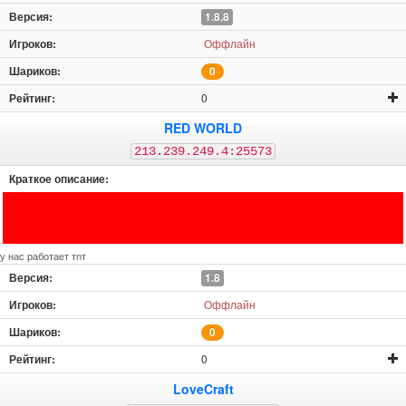
1.8.8
Оффлайн
0
0
RED WORLD
213.239.249.4:25573
у нас работает тnт
1.8
Оффлайн
0
0
LoveCraft