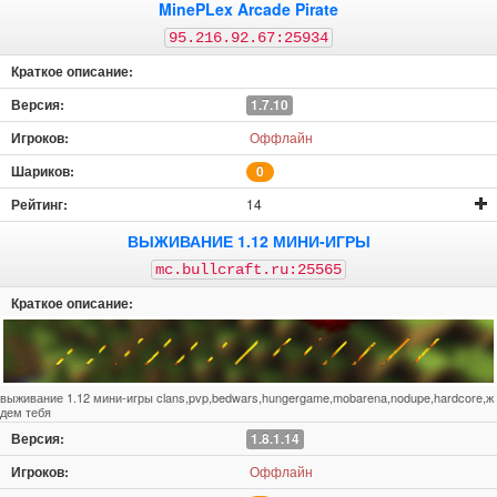
MinePLex Arcade Pirate
95.216.92.67:25934
1.7.10
Оффлайн
0
14
ВЫЖИВАНИЕ 1.12 МИНИ-ИГРЫ
mc.bullcraft.ru:25565
выживание 1.12 мини-игры clans,pvp,bedwars,hungergame,mobarena,nodupe,hardcore,ж
дем тебя
1.8.1.14
Оффлайн