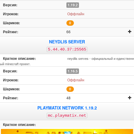
1.19.2
Оффлайн
0
66
NEYDLIS SERVER
5.44.40.37:25565
neydlis serves - официальный и единственн
ый minecraft проект.
1.16.5
Оффлайн
0
48
PLAYMATIX NETWORK 1.19.2
mc.playmatix.net