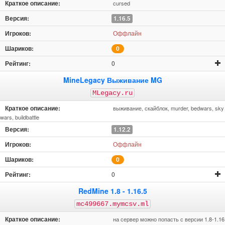
cursed
1.16.5
Оффлайн
0
0
MineLegacy Выживание MG
MLegacy.ru
выживание, скайблок, murder, bedwars, sky
wars, buildbattle
1.12.2
Оффлайн
0
0
RedMine 1.8 - 1.16.5
mc499667.mymcsv.ml
на сервер можно попасть с версии 1.8-1.16