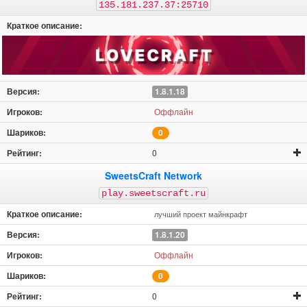
135.181.237.37:25710
1.8.1.18
Оффлайн
0
0
SweetsCraft Network
play.sweetscraft.ru
лучший проект майнкрафт
1.8.1.20
Оффлайн
0
0