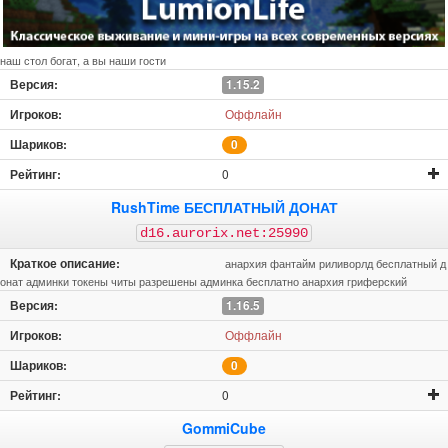
наш стол богат, а вы наши гости
1.15.2
Оффлайн
0
0
RushTime БЕСПЛАТНЫЙ ДОНАТ
d16.aurorix.net:25990
анархия фантайм риливорлд бесплатный д
онат админки токены читы разрешены админка бесплатно анархия гриферский
1.16.5
Оффлайн
0
0
GommiCube