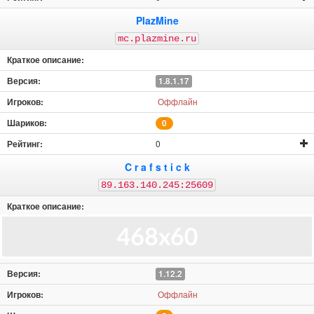
PlazMine
mc.plazmine.ru
1.8.1.17
Оффлайн
0
0
C r a f s t i c k
89.163.140.245:25609
1.12.2
Оффлайн