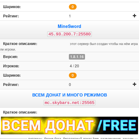
0
1
MineSword
45.93.200.7:25580
этот сервер был создан чтобы на нём игра
ли игроки.
1.8.1.16
4 / 20
0
0
ВСЕМ ДОНАТ И МНОГО РЕЖИМОВ
mc.skybars.net:25565
---------------------- питомцы, броня бога, бесплатный донат free, развлечения, заходи ---