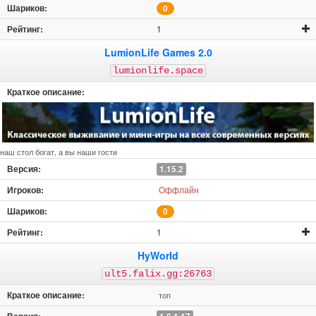
0
1
LumionLife Games 2.0
lumionlife.space
наш стол богат, а вы наши гости
1.15.2
Оффлайн
0
1
HyWorld
ult5.falix.gg:26763
топ