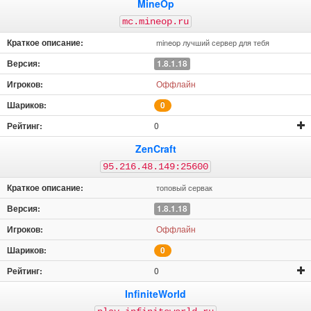
MineOp
mc.mineop.ru
mineop лучший сервер для тебя
1.8.1.18
Оффлайн
0
0
ZenCraft
95.216.48.149:25600
топовый сервак
1.8.1.18
Оффлайн
0
0
InfiniteWorld