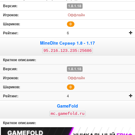
1.8.1.18
Оффлайн
0
6
MineDite Сервер 1.8 - 1.17
95.216.123.235:25686
1.8.1.18
Оффлайн
0
4
GameFold
mc.gamefold.ru