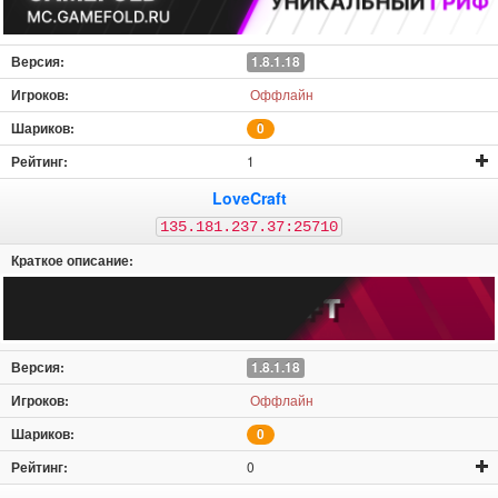
1.8.1.18
Оффлайн
0
1
LoveCraft
135.181.237.37:25710
1.8.1.18
Оффлайн
0
0