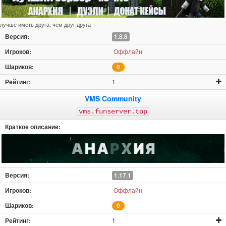
лучше иметь друга, чем друг друга
1.8.8
Оффлайн
0
1
VMS Community
vms.funserver.top
1.17.1
Оффлайн
0
1