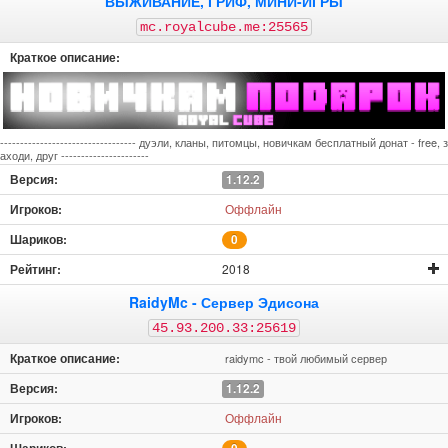
ВЫЖИВАНИЕ, ГРИФ, МИНИ-ИГРЫ
mc.royalcube.me:25565
---------------------------------- дуэли, кланы, питомцы, новичкам бесплатный донат - free, з
аходи, друг ----------------------
1.12.2
Оффлайн
0
2018
RaidyMc - Сервер Эдисона
45.93.200.33:25619
raidymc - твой любимый сервер
1.12.2
Оффлайн