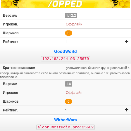
1.12.2
Оффлайн
0
1
GoodWorld
192.162.244.93:25679
goodworld новый много функциональный с
ервер, который включает в себя много различных плагинов, онлайне 100 разыгрываем
властелина.
1.8
Оффлайн
0
1
WitherWars
alcor.mcstudio.pro:25602