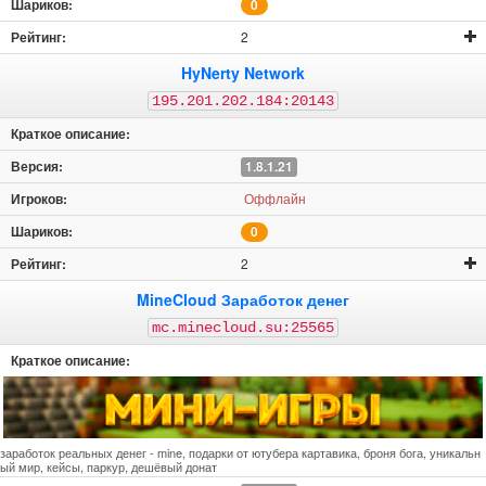
0
2
HyNerty Network
195.201.202.184:20143
1.8.1.21
Оффлайн
0
2
MineCloud Заработок денег
mc.minecloud.su:25565
заработок реальных денег - mine, подарки от ютубера картавика, броня бога, уникальн
ый мир, кейсы, паркур, дешёвый донат