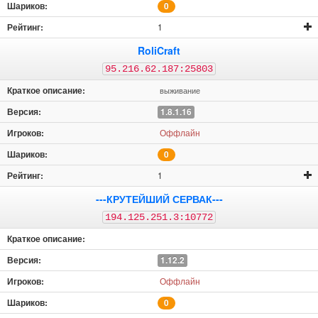
0
1
RoliCraft
95.216.62.187:25803
выживание
1.8.1.16
Оффлайн
0
1
---КРУТЕЙШИЙ СЕРВАК---
194.125.251.3:10772
1.12.2
Оффлайн
0