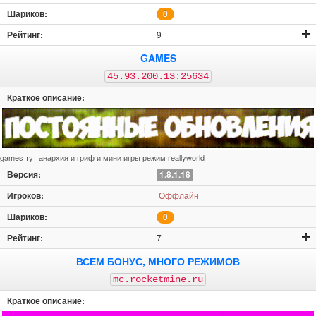
0
9
GAMES
45.93.200.13:25634
games тут анархия и гриф и мини игры режим reallyworld
1.8.1.18
Оффлайн
0
7
ВСЕМ БОНУС, МНОГО РЕЖИМОВ
mc.rocketmine.ru