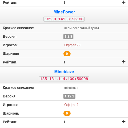
1
MinePower
185.9.145.8:26183
всем бесплатный донат
1.8.8
Оффлайн
0
1
Mineblaze
135.181.114.109:59998
mineblaze
1.12.2
Оффлайн
0
1