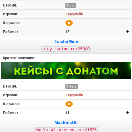
1.8.8
Оффлайн
0
15
TwisterMine
play.twmine.ru:25000
1.12.2
Оффлайн
0
11
MasBinsGh
MasBinsGh.aternos.me:31575