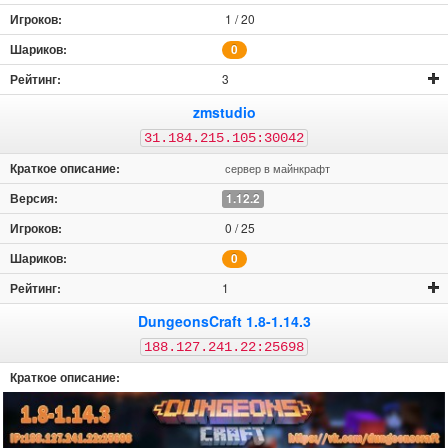
1 / 20
0
3
zmstudio
31.184.215.105:30042
сервер в майнкрафт
1.12.2
0 / 25
0
1
DungeonsCraft 1.8-1.14.3
188.127.241.22:25698