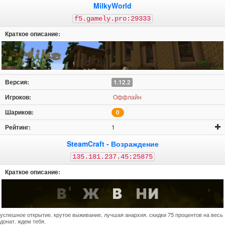
MilkyWorld
f5.gamely.pro:29333
1.12.2
Оффлайн
0
1
SteamCraft - Возраждение
135.181.237.45:25875
успешное открытие. крутое выживание, лучшая анархия. скидки 75 процентов на весь
донат. ждем тебя.