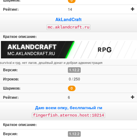
0
14
AkLandCraft
mc.aklandcraft.ru
survival и rpg, нет лагов, дешёвый донат и добрая администрация
1.12.2
0 / 250
0
6
Даю всем опку, беслпатный гм
fingerfish.aternos.host:18214
1.12.2