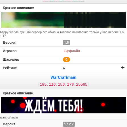
happy friends лучший сервер без обмана топовое выживание только у нас версия 1.8-
1.17
1.8
Оффлайн
0
4
WarCraftmain
185.116.156.173:25565
warcraftmain
1.12.2