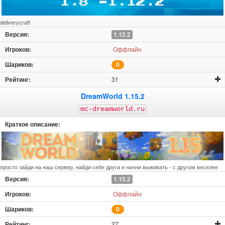
deliverycraft
1.12.2
Оффлайн
0
31
DreamWorld 1.15.2
mc-dreamworld.ru
просто зайди на наш сервер, найди себе друга и начни выживать - с другом веселее
1.15.2
Оффлайн
0
27