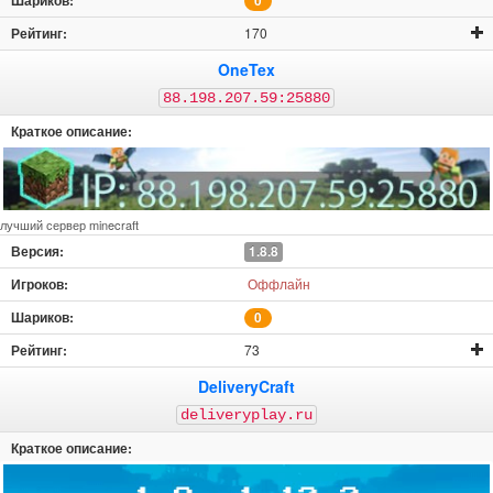
0
170
OneTex
88.198.207.59:25880
лучший сервер minecraft
1.8.8
Оффлайн
0
73
DeliveryCraft
deliveryplay.ru