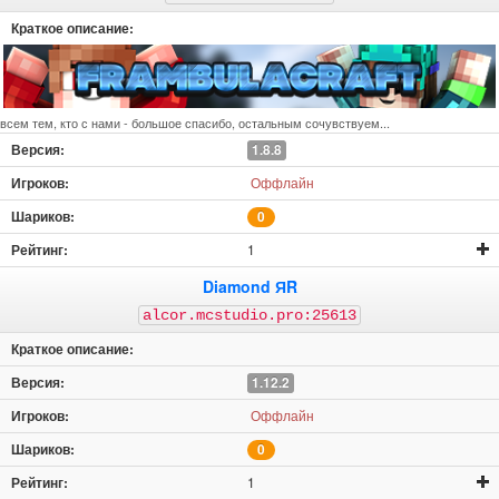
всем тем, кто с нами - большое спасибо, остальным сочувствуем...
1.8.8
Оффлайн
0
1
Diamond ЯR
alcor.mcstudio.pro:25613
1.12.2
Оффлайн
0
1