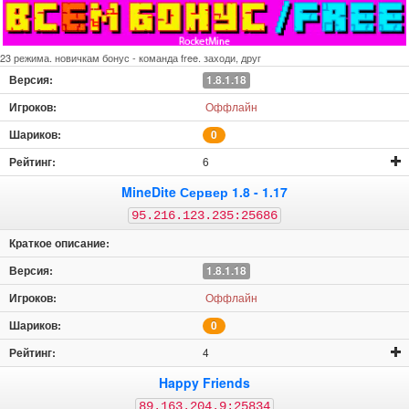
23 режима. новичкам бонус - команда free. заходи, друг
1.8.1.18
Оффлайн
0
6
MineDite Сервер 1.8 - 1.17
95.216.123.235:25686
1.8.1.18
Оффлайн
0
4
Happy Friends
89.163.204.9:25834