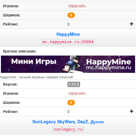
Оффлайн
0
3
HappyMine
mc.happymine.ru:25604
happymine - лучшие игровые сервера minecraft
1.12.2
Оффлайн
0
3
SunLegacy SkyWars, DayZ, Дуэли
sunlegacy.ru