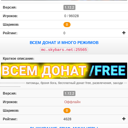
1.12.2
0 / 96028
0
0
ВСЕМ ДОНАТ И МНОГО РЕЖИМОВ
mc.skybars.net:25565
---------------------- питомцы, броня бога, бесплатный донат free, развлечения, заходи ---
------------------
1.12.2
Оффлайн
0
4628