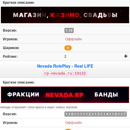
1.19
Оффлайн
0
2
Nevada RolePlay - Real LIFE
rp-nevada.ru:19132
невада открывает свои врата и ищет новых игроков
1.1.0.1.1.1.1.1.2.1.1.3.1.1.4.1.1.5.1.1.7
Оффлайн