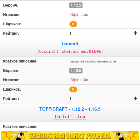
1.12.2
Оффлайн
0
1
tvocraft
tvocraft.aternos.me:61505
зайди на сервер пожалуйста
1.16.5
Оффлайн
0
1
TOFFICRAFT - 1.12.2 - 1.16.5
hb.toffi.top