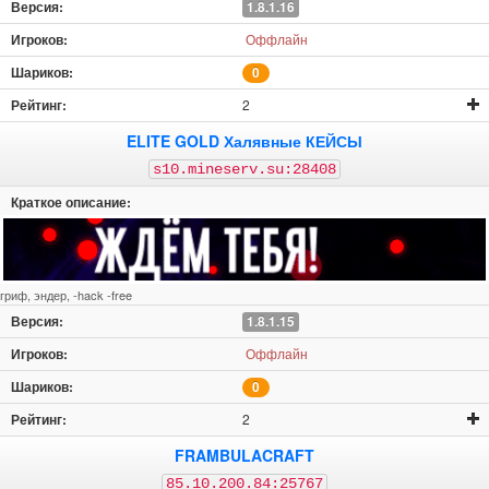
1.8.1.16
Оффлайн
0
2
ELITE GOLD Халявные КЕЙСЫ
s10.mineserv.su:28408
гриф, эндер, -hack -free
1.8.1.15
Оффлайн
0
2
FRAMBULACRAFT
85.10.200.84:25767