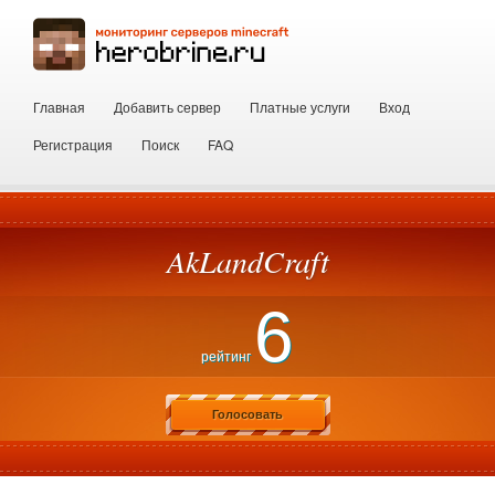
Главная
Добавить сервер
Платные услуги
Вход
Регистрация
Поиск
FAQ
AkLandCraft
6
рейтинг
Голосовать