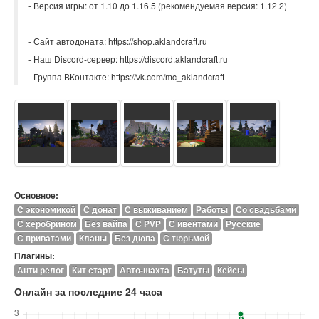
- Версия игры: от 1.10 до 1.16.5 (рекомендуемая версия: 1.12.2)
- Сайт автодоната: https://shop.aklandcraft.ru
- Наш Discord-сервер: https://discord.aklandcraft.ru
- Группа ВКонтакте: https://vk.com/mc_aklandcraft
Основное:
C экономикой
С донат
С выживанием
Работы
Со свадьбами
С херобрином
Без вайпа
С PVP
С ивентами
Русские
С приватами
Кланы
Без дюпа
С тюрьмой
Плагины:
Анти релог
Кит старт
Авто-шахта
Батуты
Кейсы
Онлайн за последние 24 часа