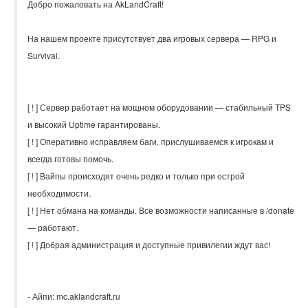
Добро пожаловать на AkLandCraft!
На нашем проекте присутствует два игровых сервера — RPG и
Survival.
[ ! ] Сервер работает на мощном оборудовании — стабильный TPS
и высокий Uptime гарантированы.
[ ! ] Оперативно исправляем баги, прислушиваемся к игрокам и
всегда готовы помочь.
[ ! ] Вайпы происходят очень редко и только при острой
необходимости.
[ ! ] Нет обмана на команды. Все возможности написанные в /donate
— работают.
[ ! ] Добрая администрация и доступные привилегии ждут вас!
- Айпи: mc.aklandcraft.ru