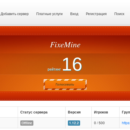
Добавить сервер
Платные услуги
Вход
Регистрация
Поиск
FixeMine
16
рейтинг
Голосовать
Статус сервера
Версия
Игроков
Груп
0 / 500
http
Offline
1.12.2