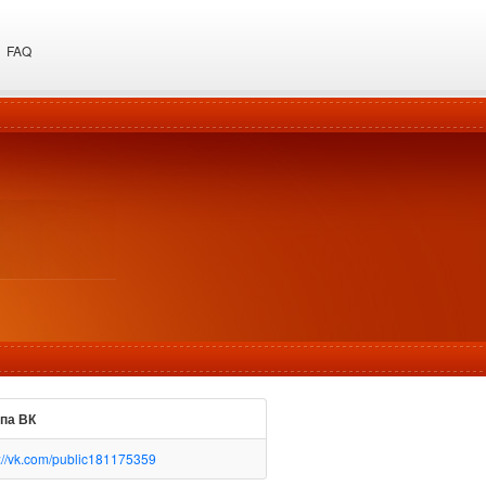
FAQ
па ВК
s://vk.com/public181175359