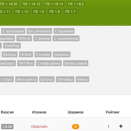
ПЕ 1.18.30
ПЕ 1.18.12
ПЕ 1.18.10
ПЕ 1.18.2
Е 1.11
ПЕ 1.10
ПЕ 1.9
ПЕ 1.8
ПЕ 1.7
С креативом
Без античита
С оружием
адьбами
1000 lvl
С флаем
С херобрином
й
RolePlay
Мебель
HiTech
Сталкер
Машины
кай варс
TNT Run
Сплиф арена
Битва замков
т старт
Авто-шахта
Батуты
Питомцы
Кейсы
Версия
Игроков
Шариков
Рейтинг
Оффлайн
1
1.8.26
0