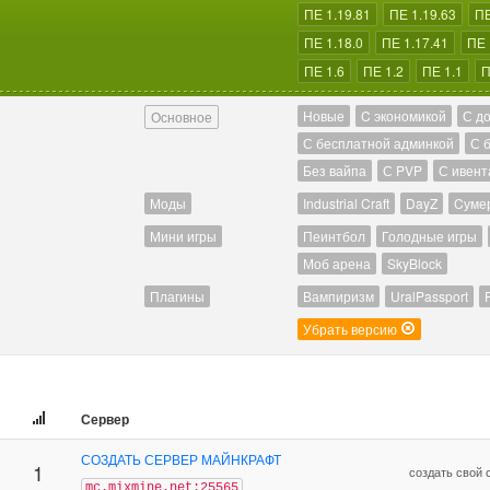
ПЕ 1.19.81
ПЕ 1.19.63
ПЕ
ПЕ 1.18.0
ПЕ 1.17.41
ПЕ 
ПЕ 1.6
ПЕ 1.2
ПЕ 1.1
П
Новые
C экономикой
С д
Основное
С бесплатной админкой
С 
Без вайпа
С PVP
С ивент
Моды
Industrial Craft
DayZ
Cуме
Мини игры
Пеинтбол
Голодные игры
Моб арена
SkyBlock
Плагины
Вампиризм
UralPassport
Убрать версию
Сервер
СОЗДАТЬ СЕРВЕР МАЙНКРАФТ
1
создать свой
mc.mixmine.net:25565