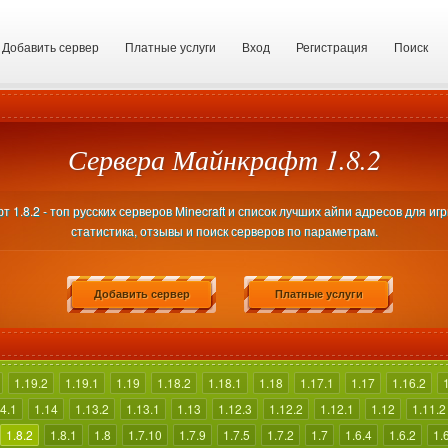
Добавить сервер
Платные услуги
Вход
Регистрация
Поиск
Сервера Майнкрафт 1.8.2
1.8.2 - топ русских серверов Minecraft и список лучших айпи адресов для иг
статистика, отзывы и поиск серверов по параметрам.
Добавить сервер
Платные услуги
1.19.2
1.19.1
1.19
1.18.2
1.18.1
1.18
1.17.1
1.17
1.16.2
4.1
1.14
1.13.2
1.13.1
1.13
1.12.3
1.12.2
1.12.1
1.12
1.11.2
1.8.2
1.8.1
1.8
1.7.10
1.7.9
1.7.5
1.7.2
1.7
1.6.4
1.6.2
1.