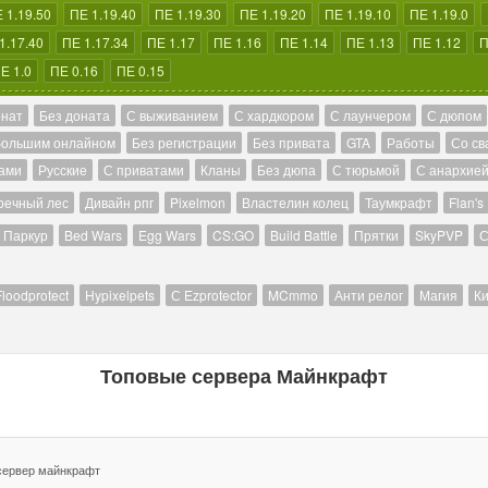
 1.19.50
ПЕ 1.19.40
ПЕ 1.19.30
ПЕ 1.19.20
ПЕ 1.19.10
ПЕ 1.19.0
1.17.40
ПЕ 1.17.34
ПЕ 1.17
ПЕ 1.16
ПЕ 1.14
ПЕ 1.13
ПЕ 1.12
П
Е 1.0
ПЕ 0.16
ПЕ 0.15
онат
Без доната
С выживанием
С хардкором
С лаунчером
С дюпом
большим онлайном
Без регистрации
Без привата
GTA
Работы
Со св
ами
Русские
С приватами
Кланы
Без дюпа
С тюрьмой
С анархие
речный лес
Дивайн рпг
Pixelmon
Властелин колец
Таумкрафт
Flan's
Паркур
Bed Wars
Egg Wars
CS:GO
Build Battle
Прятки
SkyPVP
С
Floodprotect
Hypixelpets
С Ezprotector
MCmmo
Анти релог
Магия
Ки
Топовые сервера Майнкрафт
 сервер майнкрафт