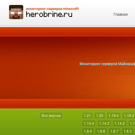
Главная
Мониторинг серверов Майнкрафт 
Все версии
1.21
1.20
1.19.4
1.19.3
1.14.4
1.14.3
1.14.2
1.1
1.8.9
1.8.8
1.8.7
1.8.3