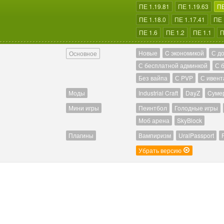
ПЕ 1.19.81
ПЕ 1.19.63
ПЕ
ПЕ 1.18.0
ПЕ 1.17.41
ПЕ 
ПЕ 1.6
ПЕ 1.2
ПЕ 1.1
П
Новые
C экономикой
С д
Основное
С бесплатной админкой
С 
Без вайпа
С PVP
С ивент
Моды
Industrial Craft
DayZ
Cуме
Мини игры
Пеинтбол
Голодные игры
Моб арена
SkyBlock
Плагины
Вампиризм
UralPassport
Убрать версию