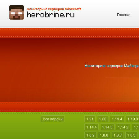
Главная
Мониторинг серверов Майнкраф
Все версии
1.21
1.20
1.19.4
1.19.3
1.14.4
1.14.3
1.14.2
1.1
1.8.9
1.8.8
1.8.7
1.8.3