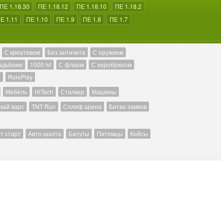
ПЕ 1.18.30
ПЕ 1.18.12
ПЕ 1.18.10
ПЕ 1.18.2
Е 1.11
ПЕ 1.10
ПЕ 1.9
ПЕ 1.8
ПЕ 1.7
С креативом
Без античита
С оружием
адьбами
1000 lvl
С флаем
С херобрином
й
RolePlay
Мебель
HiTech
Сталкер
Машины
кай варс
TNT Run
Сплиф арена
Битва замков
т старт
Авто-шахта
Батуты
Питомцы
Кейсы