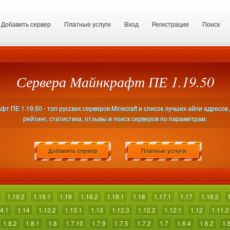
Добавить сервер
Платные услуги
Вход
Регистрация
Поиск
Сервера Майнкрафт ПЕ 1.19.50
т ПЕ 1.19.50 - топ русских серверов Minecraft и список лучших айпи адресов
рейтинг, статистика, отзывы и поиск серверов по параметрам.
Добавить сервер
Платные услуги
1.19.2
1.19.1
1.19
1.18.2
1.18.1
1.18
1.17.1
1.17
1.16.2
4.1
1.14
1.13.2
1.13.1
1.13
1.12.3
1.12.2
1.12.1
1.12
1.11.2
1.8.2
1.8.1
1.8
1.7.10
1.7.9
1.7.5
1.7.2
1.7
1.6.4
1.6.2
1.