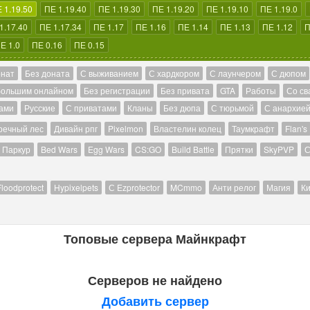
 1.19.50
ПЕ 1.19.40
ПЕ 1.19.30
ПЕ 1.19.20
ПЕ 1.19.10
ПЕ 1.19.0
1.17.40
ПЕ 1.17.34
ПЕ 1.17
ПЕ 1.16
ПЕ 1.14
ПЕ 1.13
ПЕ 1.12
П
Е 1.0
ПЕ 0.16
ПЕ 0.15
онат
Без доната
С выживанием
С хардкором
С лаунчером
С дюпом
большим онлайном
Без регистрации
Без привата
GTA
Работы
Со св
ами
Русские
С приватами
Кланы
Без дюпа
С тюрьмой
С анархие
речный лес
Дивайн рпг
Pixelmon
Властелин колец
Таумкрафт
Flan's
Паркур
Bed Wars
Egg Wars
CS:GO
Build Battle
Прятки
SkyPVP
С
Floodprotect
Hypixelpets
С Ezprotector
MCmmo
Анти релог
Магия
Ки
Топовые сервера Майнкрафт
Серверов не найдено
Добавить сервер