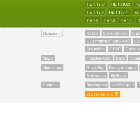
ПЕ 1.19.81
ПЕ 1.19.63
ПЕ
ПЕ 1.18.0
ПЕ 1.17.41
ПЕ 
ПЕ 1.6
ПЕ 1.2
ПЕ 1.1
П
Новые
C экономикой
С д
Основное
С бесплатной админкой
С 
Без вайпа
С PVP
С ивент
Моды
Industrial Craft
DayZ
Cуме
Мини игры
Пеинтбол
Голодные игры
Моб арена
SkyBlock
Плагины
Вампиризм
UralPassport
Убрать версию