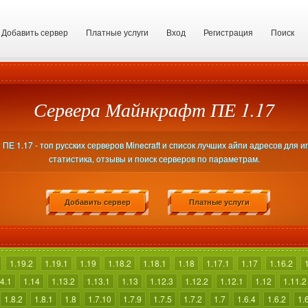
Добавить сервер
Платные услуги
Вход
Регистрация
Поиск
Сервера Майнкрафт ПЕ 1.17
Е 1.17 - топ русских серверов Minecraft и список лучших айпи адресов для и
статистика, отзывы и поиск серверов по параметрам.
Добавить сервер
Платные услуги
1.19.2
1.19.1
1.19
1.18.2
1.18.1
1.18
1.17.1
1.17
1.16.2
4.1
1.14
1.13.2
1.13.1
1.13
1.12.3
1.12.2
1.12.1
1.12
1.11.2
1.8.2
1.8.1
1.8
1.7.10
1.7.9
1.7.5
1.7.2
1.7
1.6.4
1.6.2
1.