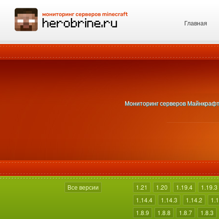
Главная
Мониторинг серверов Майнкрафт П
Все версии
1.21
1.20
1.19.4
1.19.3
1.14.4
1.14.3
1.14.2
1.1
1.8.9
1.8.8
1.8.7
1.8.3