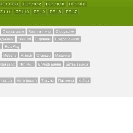
ПЕ 1.18.30
ПЕ 1.18.12
ПЕ 1.18.10
ПЕ 1.18.2
Е 1.11
ПЕ 1.10
ПЕ 1.9
ПЕ 1.8
ПЕ 1.7
С креативом
Без античита
С оружием
адьбами
1000 lvl
С флаем
С херобрином
й
RolePlay
Мебель
HiTech
Сталкер
Машины
кай варс
TNT Run
Сплиф арена
Битва замков
т старт
Авто-шахта
Батуты
Питомцы
Кейсы