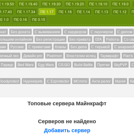
 1.19.50
ПЕ 1.19.40
ПЕ 1.19.30
ПЕ 1.19.20
ПЕ 1.19.10
ПЕ 1.19.0
1.17.40
ПЕ 1.17.34
ПЕ 1.17
ПЕ 1.16
ПЕ 1.14
ПЕ 1.13
ПЕ 1.12
П
Е 1.0
ПЕ 0.16
ПЕ 0.15
онат
Без доната
С выживанием
С хардкором
С лаунчером
С дюпом
большим онлайном
Без регистрации
Без привата
GTA
Работы
Со св
ами
Русские
С приватами
Кланы
Без дюпа
С тюрьмой
С анархие
речный лес
Дивайн рпг
Pixelmon
Властелин колец
Таумкрафт
Flan's
Паркур
Bed Wars
Egg Wars
CS:GO
Build Battle
Прятки
SkyPVP
С
Floodprotect
Hypixelpets
С Ezprotector
MCmmo
Анти релог
Магия
Ки
Топовые сервера Майнкрафт
Серверов не найдено
Добавить сервер