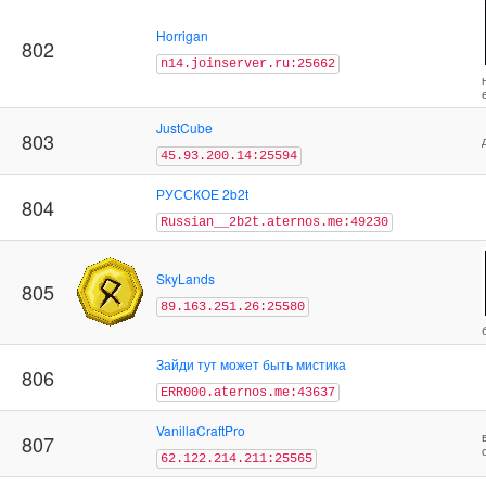
Horrigan
802
n14.joinserver.ru:25662
JustCube
803
45.93.200.14:25594
РУССКОЕ 2b2t
804
Russian__2b2t.aternos.me:49230
SkyLands
805
89.163.251.26:25580
Зайди тут может быть мистика
806
ERR000.aternos.me:43637
VanillaCraftPro
807
62.122.214.211:25565