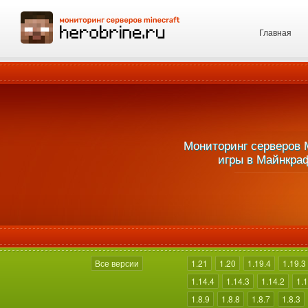
Главная
Мониторинг серверов М
игры в Майнкраф
Все версии
1.21
1.20
1.19.4
1.19.3
1.14.4
1.14.3
1.14.2
1.1
1.8.9
1.8.8
1.8.7
1.8.3