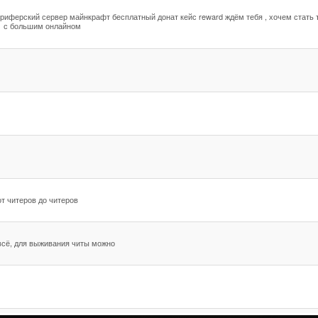
гриферский сервер майнкрафт бесплатный донат кейс reward ждём тебя , хочем стать 
1 с большим онлайном
от читеров до читеров
всё, для выживания читы можно