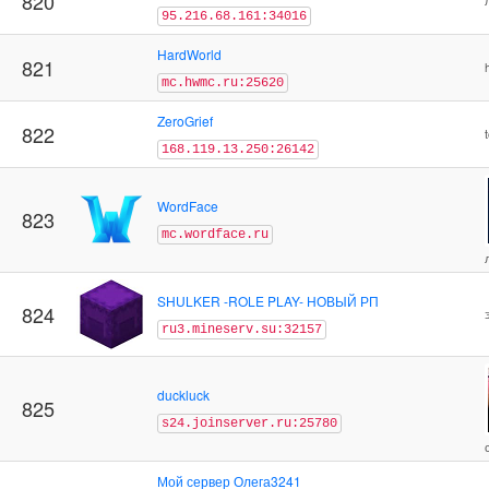
820
95.216.68.161:34016
HardWorld
821
mc.hwmc.ru:25620
ZeroGrief
822
168.119.13.250:26142
WordFace
823
mc.wordface.ru
SHULKER -ROLE PLAY- НОВЫЙ РП
824
ru3.mineserv.su:32157
duckluck
825
s24.joinserver.ru:25780
Мой сервер Олега3241