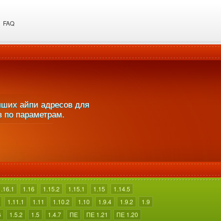
FAQ
учших айпи адресов для
в по параметрам.
1.16.1
1.16
1.15.2
1.15.1
1.15
1.14.5
1.11.1
1.11
1.10.2
1.10
1.9.4
1.9.2
1.9
6
1.5.2
1.5
1.4.7
ПЕ
ПЕ 1.21
ПЕ 1.20