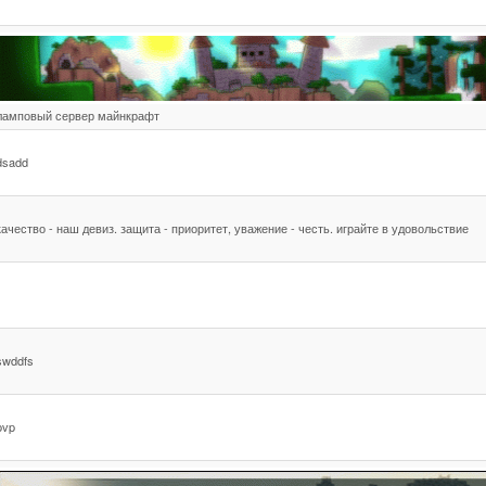
ламповый сервер майнкрафт
dsadd
качество - наш девиз. защита - приоритет, уважение - честь. играйте в удовольствие
swddfs
pvp