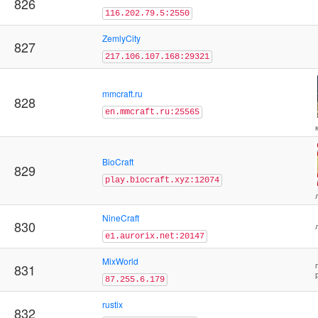
826
116.202.79.5:2550
ZemlyCity
827
217.106.107.168:29321
mmcraft.ru
828
en.mmcraft.ru:25565
BioCraft
829
play.biocraft.xyz:12074
NineCraft
830
e1.aurorix.net:20147
MixWorld
831
87.255.6.179
rustix
832