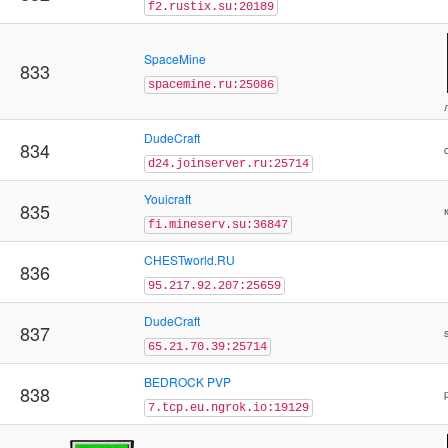
f2.rustix.su:20189
SpaceMine
833
spacemine.ru:25086
DudeCraft
834
d24.joinserver.ru:25714
Youicraft
835
fi.mineserv.su:36847
CHESTworld.RU
836
95.217.92.207:25659
DudeCraft
837
65.21.70.39:25714
BEDROCK PVP
838
7.tcp.eu.ngrok.io:19129