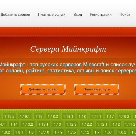
Добавить сервер
Платные услуги
Вход
Регистрация
Поиск
Сервера Майнкрафт
айнкрафт - топ русских серверов Minecraft и список л
т онлайн, рейтинг, статистика, отзывы и поиск серверо
Добавить сервер
Платные услуги
1.19.2
1.19.1
1.19
1.18.2
1.18.1
1.18
1.17.1
1.17
1.16.2
4.1
1.14
1.13.2
1.13.1
1.13
1.12.3
1.12.2
1.12.1
1.12
1.11.2
1.8.2
1.8.1
1.8
1.7.10
1.7.9
1.7.5
1.7.2
1.7
1.6.4
1.6.2
1.