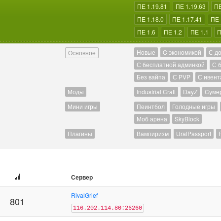
ПЕ 1.19.81
ПЕ 1.19.63
ПЕ
ПЕ 1.18.0
ПЕ 1.17.41
ПЕ 
ПЕ 1.6
ПЕ 1.2
ПЕ 1.1
П
Новые
C экономикой
С д
Основное
С бесплатной админкой
С 
Без вайпа
С PVP
С ивент
Моды
Industrial Craft
DayZ
Cуме
Мини игры
Пеинтбол
Голодные игры
Моб арена
SkyBlock
Плагины
Вампиризм
UralPassport
Сервер
RivalGrief
801
116.202.114.80:26260