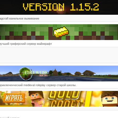
lagcraft ванильное выживание
лучший гриферский сервер майнкрафт
приключенческий medieval roleplay сервер старой школы.