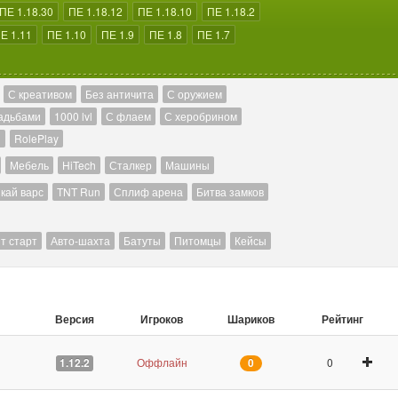
ПЕ 1.18.30
ПЕ 1.18.12
ПЕ 1.18.10
ПЕ 1.18.2
Е 1.11
ПЕ 1.10
ПЕ 1.9
ПЕ 1.8
ПЕ 1.7
С креативом
Без античита
С оружием
адьбами
1000 lvl
С флаем
С херобрином
й
RolePlay
Мебель
HiTech
Сталкер
Машины
кай варс
TNT Run
Сплиф арена
Битва замков
т старт
Авто-шахта
Батуты
Питомцы
Кейсы
Версия
Игроков
Шариков
Рейтинг
Оффлайн
0
1.12.2
0