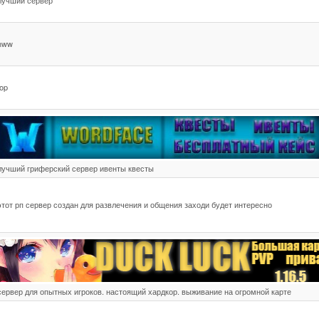
лучший сервер
hww
top
лучший гриферский сервер ивенты квесты
этот рп сервер создан для развлечения и общения заходи будет интересно
сервер для опытных игроков. настоящий хардкор. выживание на огромной карте