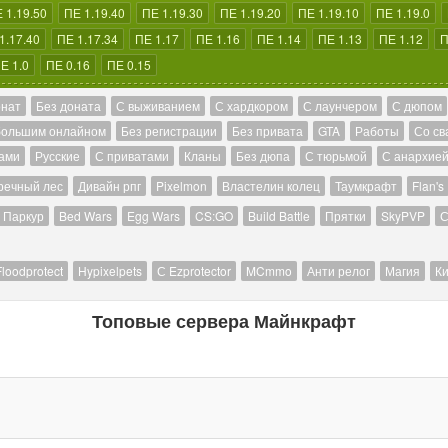
 1.19.50
ПЕ 1.19.40
ПЕ 1.19.30
ПЕ 1.19.20
ПЕ 1.19.10
ПЕ 1.19.0
1.17.40
ПЕ 1.17.34
ПЕ 1.17
ПЕ 1.16
ПЕ 1.14
ПЕ 1.13
ПЕ 1.12
П
Е 1.0
ПЕ 0.16
ПЕ 0.15
онат
Без доната
С выживанием
С хардкором
С лаунчером
С дюпом
большим онлайном
Без регистрации
Без привата
GTA
Работы
Со св
ами
Русские
С приватами
Кланы
Без дюпа
С тюрьмой
С анархие
речный лес
Дивайн рпг
Pixelmon
Властелин колец
Таумкрафт
Flan's
Паркур
Bed Wars
Egg Wars
CS:GO
Build Battle
Прятки
SkyPVP
С
Floodprotect
Hypixelpets
С Ezprotector
MCmmo
Анти релог
Магия
Ки
Топовые сервера Майнкрафт