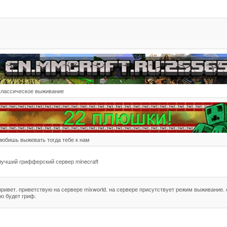
классическое выживание
любишь выжевать тогда тебе к нам
лучший грифферский сервер minecraft
привет. приветствую на сервере mixworld. на сервере присутствует режим выживание. 
ро будет гриф.