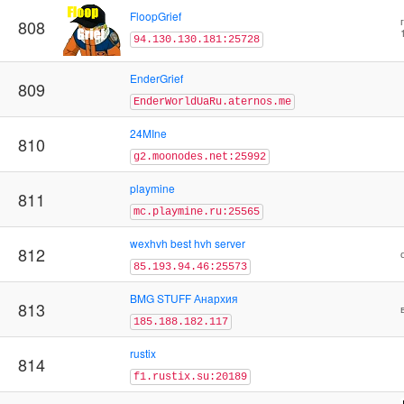
FloopGrief
808
94.130.130.181:25728
EnderGrief
809
EnderWorldUaRu.aternos.me
24MIne
810
g2.moonodes.net:25992
playmine
811
mc.playmine.ru:25565
wexhvh best hvh server
812
85.193.94.46:25573
BMG STUFF Анaрхия
813
185.188.182.117
rustix
814
f1.rustix.su:20189